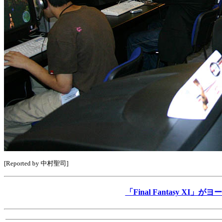
[Reported by 中村聖司]
「Final Fantasy X