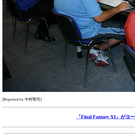
[Reported by 中村聖司]
「Final Fantasy X