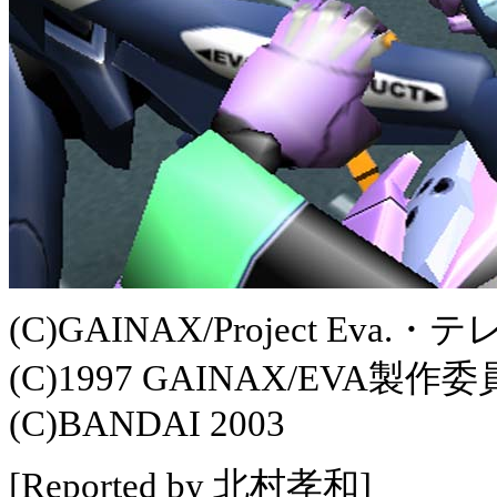
(C)GAINAX/Project Eva.
(C)1997 GAINAX/EVA製作
(C)BANDAI 2003
[Reported by 北村孝和]