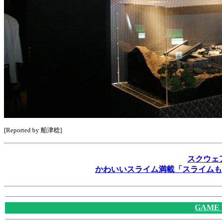
[Reported by 船津稔]
スクウェ
かわいいスライム満載「スライムも
GAME