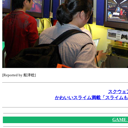
[Reported by 船津稔]
スクウェ
かわいいスライム満載「スライムも
GAME