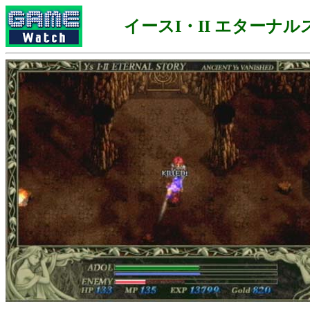
イースI・II エターナ