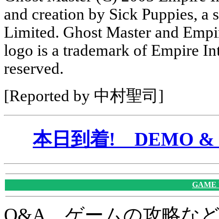
and creation by Sick Puppies, a 
Limited. Ghost Master and Empir
logo is a trademark of Empire Int
reserved.
[Reported by 中村聖司]
本日到着! DEMO & 
GAME
Q&A、ゲームの攻略な