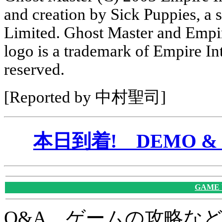
and creation by Sick Puppies, a 
Limited. Ghost Master and Empir
logo is a trademark of Empire Int
reserved.
[Reported by 中村聖司]
本日到着! DEMO & 
GAME
Q&A、ゲームの攻略な