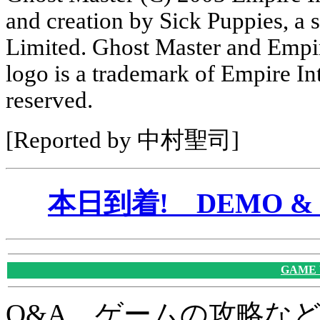
and creation by Sick Puppies, a 
Limited. Ghost Master and Empir
logo is a trademark of Empire Int
reserved.
[Reported by 中村聖司]
本日到着! DEMO & 
GAME
Q&A、ゲームの攻略な