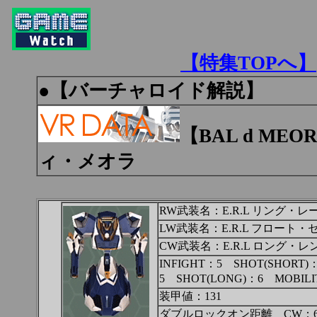
【特集TOPへ】
●
【バーチャロイド解説】
【BAL d ME
ィ・メオラ
RW武装名：E.R.L リング・レ
LW武装名：E.R.L フロート・
CW武装名：E.R.L ロング・
INFIGHT：5 SHOT(SHORT)
5 SHOT(LONG)：6 MOBILI
装甲値：131
ダブルロックオン距離 CW：64