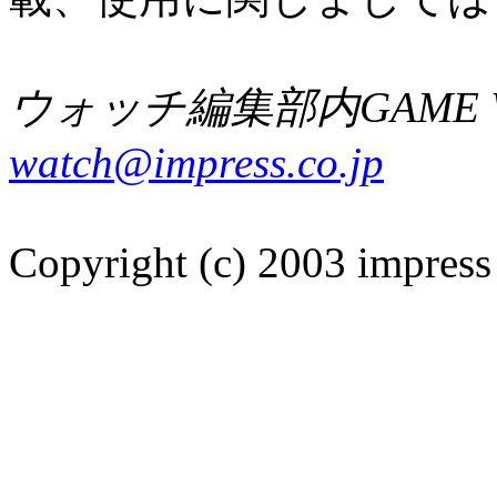
ウォッチ編集部内GAME W
watch@impress.co.jp
Copyright (c) 2003 impress 