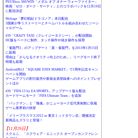
PS3/Xbox 360/WIN「メダル オブ オナー ウォーファイター」
映画「ゼロ・ダーク・サーティ」とのコラボパックを12月19日
に配信決定
Mobage「夢幻戦紀ドラゴノア」本日配信
3国家が争うストーリーとチームバトルを組み合わせたソーシ
ャルゲーム
iOS「CRAZY TAXI（クレイジータクシー）」が配信開始
DC版をベースに制作、タッチ操作や傾き操作を採用
「雀龍門3」のアップデート「真・雀龍門」を2013年1月15日
に延期
理由は「さらなるクオリティ向上のため」。リーグモード終了
時期も延期
Android向け「SQUARE ENIX MARKET」で1周年記念キャン
ペーンを開始
ゲームアプリの割引販売や新規会員登録者へのポイントプレゼ
ントほか
iOS「FIFA 13 by EA SPORTS」アップデート版を配信
カードゲームモード「FIFA Ultimate Team」を追加
「パックマン」と「塊魂」がニューヨーク近代美術館に収蔵
ゲーム業界初の快挙
「メリープラスマス2012 in 東京ミッドタウン店」開催決定
新商品もズラリと登場！
【11月29日】
スクエニ、「スクウェア・エニックス オープンカンファレン