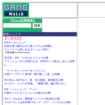
【Watch記事検索】
最新ニュース
【11月30日】
PSPゲームレビュー
伝統を受け継ぎながら新システムを搭載し
ストーリーも楽しめるダンジョンRPG！
「円卓の生徒 The Eternal Legend」
任天堂、3DS「とびだせ どうぶつの森」
フラッシュメモリ仕様のため、ROMカード版はしばらく品薄
に……
「ファンタシースターオンライン2」
大型アップデート第2弾「闇の集いし場」を実施
PS3/Xbox 360/Wii U「真・北斗無双」新情報を公開
カイオウ、ヒョウが登場。「修羅の国」編が明らかに
PSP「シャイニング・アーク」
主要キャラクターとパニスの能力を公開
Wii U「ZombiU」開発者トレーラー第3弾を公開
マルチプレイは生存者VSキング・オブ・ゾンビの2人対戦