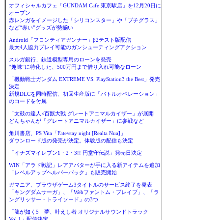
オフィシャルカフェ「GUNDAM Cafe 東京駅店」を12月20日に
オープン
赤レンガをイメージした「シリコンスター」や「プチグラス」
など“赤い”グッズが勢揃い
Android「フロンティアガンナー」β2テスト版配信
最大4人協力プレイ可能のガンシューティングアクション
スルガ銀行、鉄道模型専用のローンを発売
“趣味”に特化した、500万円まで借り入れ可能なローン
「機動戦士ガンダム EXTREME VS. PlayStation3 the Best」発売
決定
新規DLCを同時配信、初回生産版に「バトルオペレーション」
のコードを付属
「太鼓の達人×百獣大戦 グレートアニマルカイザー」が展開
どんちゃんが「グレートアニマルカイザー」に参戦など
角川書店、PS Vita「Fate/stay night [Realta Nua]」
ダウンロード版の発売が決定。体験版の配信も決定
「イナズマイレブン1・2・3!! 円堂守伝説」発売日決定
WIN「アラド戦記」レアアバターが手に入る新アイテムを追加
「レベルアップヘルパーパック」も販売開始
ガマニア、ブラウザゲーム3タイトルのサービス終了を発表
「キングダムサーガ」、「Webファントム・ブレイブ」、「ラ
ングリッサー・トライソード」の3つ
「龍が如く5 夢、叶えし者 オリジナルサウンドトラック
Vol.1」配信決定