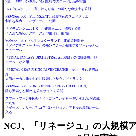
7泊8日無料レンタル、特別価格でのコード販売を実施
PS3「龍が如く５ 夢、叶えし者」の新たな出演者を公開
PS3/Xbox 360「STEINS;GATE 線形拘束のフェノグラム」
制作を発表。ティザーサイト公開
「ドラゴンクエストX」の連続クエスト情報を公開
「人形たちのラグナロク」の第1話、第2話
Mobage「メイプルモンスターランド」事前登録開始
「メイプルストーリー」のモンスターが登場するソーシャルカ
ードゲーム
「FINAL FANTASY ORCHESTRAL ALBUM」の収録楽曲、ジ
ャケットが公開
「METAL GEAR RISING REVENGEANCE」サントラの発売決
定
人気ボーカル曲を中心に収録したサウンドトラック
PS3/Xbox 360「ZONE OF THE ENDERS HD EDITION」
隠し要素など新PVを公式サイトで公開
スマートフォン用RPG「ドラゴンスレイヤー 導かれし宝冠の戦
士たち」
「イース」シリーズとコラボレーション。アドルの装備が手に
入る
NCJ、「リネージュ」の大規模