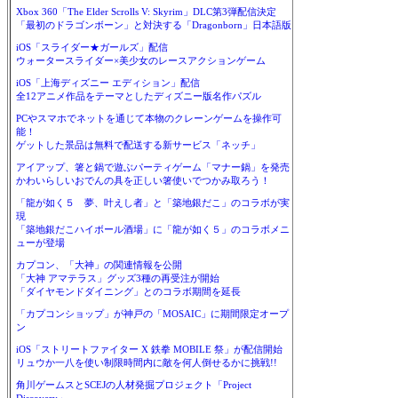
Xbox 360「The Elder Scrolls V: Skyrim」DLC第3弾配信決定
「最初のドラゴンボーン」と対決する「Dragonborn」日本語版
iOS「スライダー★ガールズ」配信
ウォータースライダー×美少女のレースアクションゲーム
iOS「上海ディズニー エディション」配信
全12アニメ作品をテーマとしたディズニー版名作パズル
PCやスマホでネットを通じて本物のクレーンゲームを操作可
能！
ゲットした景品は無料で配送する新サービス「ネッチ」
アイアップ、箸と鍋で遊ぶパーティゲーム「マナー鍋」を発売
かわいらしいおでんの具を正しい箸使いでつかみ取ろう！
「龍が如く５ 夢、叶えし者」と「築地銀だこ」のコラボが実
現
「築地銀だこハイボール酒場」に「龍が如く５」のコラボメニ
ューが登場
カプコン、「大神」の関連情報を公開
「大神 アマテラス」グッズ3種の再受注が開始
「ダイヤモンドダイニング」とのコラボ期間を延長
「カプコンショップ」が神戸の「MOSAIC」に期間限定オープ
ン
iOS「ストリートファイター X 鉄拳 MOBILE 祭」が配信開始
リュウか一八を使い制限時間内に敵を何人倒せるかに挑戦!!
角川ゲームスとSCEJの人材発掘プロジェクト「Project