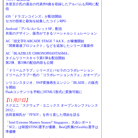
氷室京介氏の過去の代表作6曲を収録したアルバムも同時に配
信
iOS「ドラゴンコインズ」が配信開始
セガの技術と叡知を結集したコインRPG
Android「アパレルパレットSP」配信
衣装のデザイン、販売ができるソーシャルシミュレーション
AC「頭文字D ARCADE STAGE 7 AA X」が稼働開始
「関東最速プロジェクト」などを追加したシリーズ最新作
AC「BLAZBLUE CHRONOPHANTASMA」
タイムリリースキャラ第1弾を配信開始
第2弾、第3弾の配信内容も公開
「ドリームクラブ」シリーズとパセラのコラボレーション
ドリームクラブ一色の「コラボレーションカフェ」がオープン
シリコンスタジオ、SWF変換再生エンジン「BLADE」の販売
を開始
Flashコンテンツを手軽にHTML5形式に変換可能に
【11月27日】
スクエニ「スクウェア・エニックス オープンカンファレンス
2012」
吉田直樹氏が「FFXIV」を作り直した理由を語る
「Intel Extreme Masters Season7 Singapore」大会レポート
「SC2」は韓国STING選手が優勝、BenQ所属のGrubby選手は
準優勝