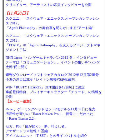
Discovery」
クリエイター、アーティストの応援インタビューを公開
【11月28日】
スクエニ、「スクウェア・エニックス オープンカンファレン
ス 2012」
「Agni's Philosophy」の舞台裏を明らかにする“アート編”
スクエニ、「スクウェア・エニックス オープンカンファレン
ス 2012」
「FFXIV」や「Agni's Philosophy」を支えるプロジェクトマネ
ジメント手法
NHN Japan「ハンゲームキャラバン 2012 冬」インタビュー
テーマは「コミュニケーション」。イベントの狙いを“ハンゲ
太郎”氏に聞く
週刊ダウンロードソフトウェアカタログ 2012年12月第2週分
今週の注目は3DS「レイトン教授VS逆転裁判」
WIN「RUSTY HEARTS」OBT開始を12月6日に決定
事前登録特典、プレイヤーキャラクター「チュード」の情報を
公開
【ムービー追加】
Razer、ゲーミングヘッドセット2モデルを11月30日に発売
汎用性が売りの「Razer Kraken Pro」、低音にこだわった
「Razer Tiamat 2.2」
セガ、PS3「龍が如く5 夢、叶えし者」
アナザードラマ続報！ 遥編
アイドルユニット「T-SET」とのライブバトルを紹介