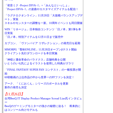
「初音ミク -Project DIVA- f」×「みんなといっしょ」
「Project DIVA- f」の楽曲やカスタマイズアイテムを配信！
「ラグナロクオンライン」11月28日「大規模バランスアップデ
ート」実装
スキルやモンスターの調整を一新。10周年イベントも同日開催
WIN「リネージュ」日本独自コンテンツ「日ノ本」第1弾を本
日実装
「日ノ本」特別アイテムを12月11日まで販売中
カプコン、「ヴァンパイア リザレクション」の発売日を延期
MMORPG「聖剣ONLINE」11月28日オープンβテスト開始
クライアント先行ダウンロードを本日実施
「神様と運命革命のパラドクス」店舗特典を公開
いとうのいぢ氏によるイラストを使用した特典がズラリ
「FINAL FANTASY SUPER FAN コンテスト」の一般投票が開
始
60秒動画の上位作品の中から世界一のFFファンを決定！
アーク、「くにおくん」シリーズのポータルを更新
新作の発売も決定
【11月26日】
台湾BenQ IT Display Product Manager Scread Liao氏インタビュ
ー
BenQのゲーミングモニターの強さの秘密に迫る！ 将来的に
はコンソール向けモデルも