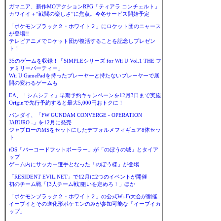
ガマニア、新作MOアクションRPG「ティアラ コンチェルト」
カワイイ＋“戦闘の楽しさ”に焦点。今冬サービス開始予定
「ポケモンブラック２・ホワイト２」にロケット団のニャース
が登場!!
テレビアニメでロケット団が復活することを記念しプレゼン
ト！
35のゲームを収録！「SIMPLEシリーズ for Wii U Vol.1 THE フ
ァミリーパーティー」
Wii U GamePadを持ったプレーヤーと持たないプレーヤーで展
開の変わるゲームも
EA、「シムシティ」早期予約キャンペーンを12月3日まで実施
Originで先行予約すると最大5,000円おトクに！
バンダイ、「FW GUNDAM CONVERGE - OPERATION
JABURO -」を12月に発売
ジャブローのMSをセットにしたデフォルメフィギュア8体セッ
ト
iOS「バーコードフットボーラー」が「のぼうの城」とタイア
ップ
ゲーム内にサッカー選手となった「のぼう様」が登場
「RESIDENT EVIL.NET」で12月に2つのイベントが開催
初のチーム戦「[3人チーム戦]狙いを定めろ！」ほか
「ポケモンブラック２・ホワイト２」の公式Wi-Fi大会が開催
イーブイとその進化形ポケモンのみが参加可能な「イーブイカ
ップ」