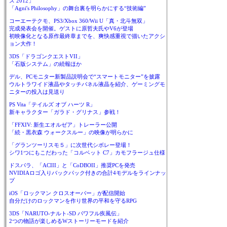
ス 2012」
「Agni's Philosophy」の舞台裏を明らかにする“技術編”
コーエーテクモ、PS3/Xbox 360/Wii U「真・北斗無双」
完成発表会を開催。ゲストに原哲夫氏やV6が登場
初映像化となる原作最終章までを、爽快感重視で描いたアクシ
ョン大作！
3DS「ドラゴンクエストVII」
「石版システム」の続報ほか
デル、PCモニター新製品説明会で“スマートモニター”を披露
ウルトラワイド液晶やタッチパネル液晶を紹介、ゲーミングモ
ニターの投入は見送り
PS Vita「テイルズ オブ ハーツ R」
新キャラクター「ガラド・グリナス」参戦！
「FFXIV: 新生エオルゼア」トレーラー公開
「続・黒衣森 ウォークスルー」の映像が明らかに
「グランツーリスモ５」に次世代シボレー登場！
シワ1つにもこだわった「コルベット C7」カモフラージュ仕様
ドスパラ、「ACIII」と「CoDBOII」推奨PCを発売
NVIDIAロゴ入りバックパック付きの合計4モデルをラインナッ
プ
iOS「ロックマン クロスオーバー」が配信開始
自分だけのロックマンを作り世界の平和を守るRPG
3DS「NARUTO-ナルト-SD パワフル疾風伝」
2つの物語が楽しめるWストーリーモードを紹介