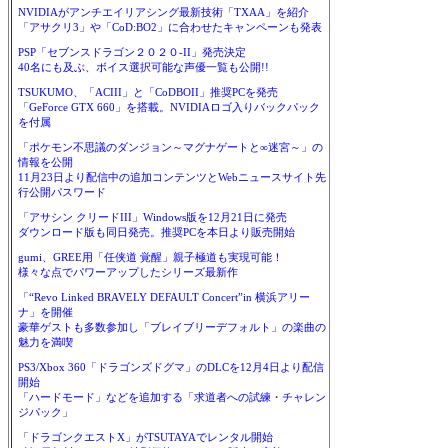
NVIDIAがアンチエイリアシング最新技術「TXAA」を紹介
「アサクリ3」や「CoD:BO2」に合わせたキャンペーンも発表
PSP「セブンスドラゴン２０２０-II」発売決定
40名にも及ぶ、ボイス選択可能な声優一覧も公開!!
TSUKUMO、「ACIII」と「CoDBOII」推奨PCを発売
「GeForce GTX 660」を搭載。NVIDIAロゴ入りバックパック
を付属
「ポケモン不思議のダンジョン～マグナゲートと∞迷宮～」の
情報を公開
11月23日より配信中の追加コンテンツとWebニュースサイト先
行公開パスワード
「アサシン クリードIII」Windows版を12月21日に発売
ダウンロード版も同日発売。推奨PCを本日より販売開始
gumi、GREE用「任侠道 覚醒」親子極道も実現可能！
様々な点でパワーアップしたシリーズ最新作
「“Revo Linked BRAVELY DEFAULT Concert”in 横浜アリー
ナ」を開催
豪華ゲストも多数参加し「ブレイブリーデフォルト」の楽曲の
魅力を満喫
PS3/Xbox 360「ドラゴンズドグマ」のDLCを12月4日より配信
開始
「ハードモード」などを追加する「求道者への試練・チャレン
ジパック」
「ドラゴンクエストX」がTSUTAYAでレンタル開始