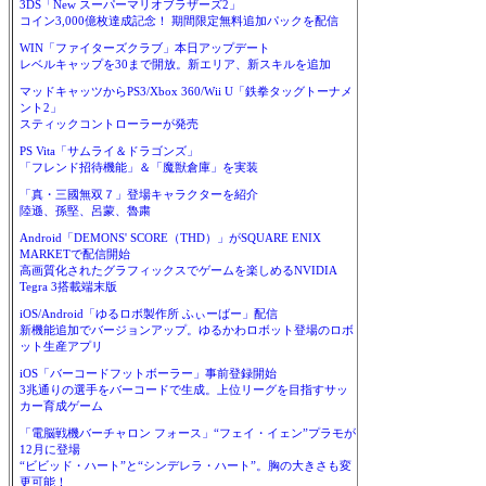
3DS「New スーパーマリオブラザーズ2」
コイン3,000億枚達成記念！ 期間限定無料追加パックを配信
WIN「ファイターズクラブ」本日アップデート
レベルキャップを30まで開放。新エリア、新スキルを追加
マッドキャッツからPS3/Xbox 360/Wii U「鉄拳タッグトーナメ
ント2」
スティックコントローラーが発売
PS Vita「サムライ＆ドラゴンズ」
「フレンド招待機能」＆「魔獣倉庫」を実装
「真・三國無双７」登場キャラクターを紹介
陸遜、孫堅、呂蒙、魯粛
Android「DEMONS' SCORE（THD）」がSQUARE ENIX
MARKETで配信開始
高画質化されたグラフィックスでゲームを楽しめるNVIDIA
Tegra 3搭載端末版
iOS/Android「ゆるロボ製作所 ふぃーばー」配信
新機能追加でバージョンアップ。ゆるかわロボット登場のロボ
ット生産アプリ
iOS「バーコードフットボーラー」事前登録開始
3兆通りの選手をバーコードで生成。上位リーグを目指すサッ
カー育成ゲーム
「電脳戦機バーチャロン フォース」“フェイ・イェン”プラモが
12月に登場
“ビビッド・ハート”と“シンデレラ・ハート”。胸の大きさも変
更可能！