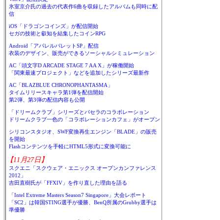
氷室京介氏の過去の代表作6曲を収録したアルバムも同時に配
信
iOS「ドラゴンコインズ」が配信開始
セガの技術と叡知を結集したコインRPG
Android「アパレルパレットSP」配信
衣装のデザイン、販売ができるソーシャルシミュレーション
AC「頭文字D ARCADE STAGE 7 AA X」が稼働開始
「関東最速プロジェクト」などを追加したシリーズ最新作
AC「BLAZBLUE CHRONOPHANTASMA」
タイムリリースキャラ第1弾を配信開始
第2弾、第3弾の配信内容も公開
「ドリームクラブ」シリーズとパセラのコラボレーション
ドリームクラブ一色の「コラボレーションカフェ」がオープン
シリコンスタジオ、SWF変換再生エンジン「BLADE」の販売
を開始
Flashコンテンツを手軽にHTML5形式に変換可能に
【11月27日】
スクエニ「スクウェア・エニックス オープンカンファレンス
2012」
吉田直樹氏が「FFXIV」を作り直した理由を語る
「Intel Extreme Masters Season7 Singapore」大会レポート
「SC2」は韓国STING選手が優勝、BenQ所属のGrubby選手は
準優勝