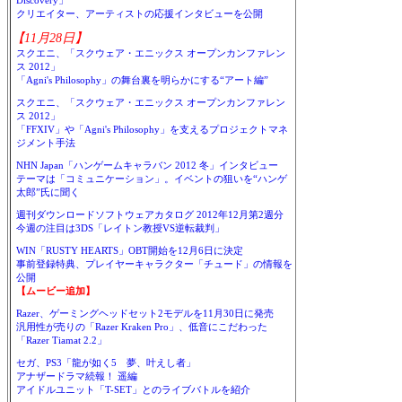
Discovery」
クリエイター、アーティストの応援インタビューを公開
【11月28日】
スクエニ、「スクウェア・エニックス オープンカンファレン
ス 2012」
「Agni's Philosophy」の舞台裏を明らかにする“アート編”
スクエニ、「スクウェア・エニックス オープンカンファレン
ス 2012」
「FFXIV」や「Agni's Philosophy」を支えるプロジェクトマネ
ジメント手法
NHN Japan「ハンゲームキャラバン 2012 冬」インタビュー
テーマは「コミュニケーション」。イベントの狙いを“ハンゲ
太郎”氏に聞く
週刊ダウンロードソフトウェアカタログ 2012年12月第2週分
今週の注目は3DS「レイトン教授VS逆転裁判」
WIN「RUSTY HEARTS」OBT開始を12月6日に決定
事前登録特典、プレイヤーキャラクター「チュード」の情報を
公開
【ムービー追加】
Razer、ゲーミングヘッドセット2モデルを11月30日に発売
汎用性が売りの「Razer Kraken Pro」、低音にこだわった
「Razer Tiamat 2.2」
セガ、PS3「龍が如く5 夢、叶えし者」
アナザードラマ続報！ 遥編
アイドルユニット「T-SET」とのライブバトルを紹介