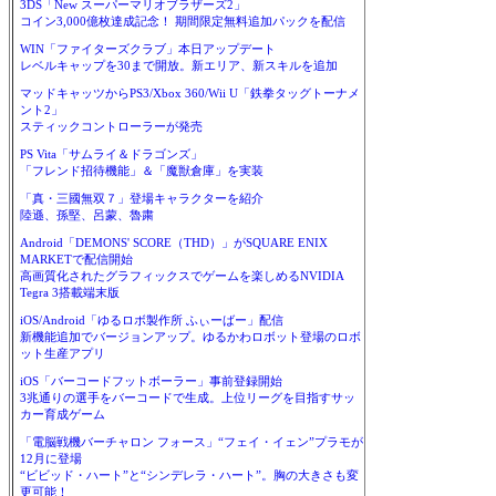
3DS「New スーパーマリオブラザーズ2」
コイン3,000億枚達成記念！ 期間限定無料追加パックを配信
WIN「ファイターズクラブ」本日アップデート
レベルキャップを30まで開放。新エリア、新スキルを追加
マッドキャッツからPS3/Xbox 360/Wii U「鉄拳タッグトーナメ
ント2」
スティックコントローラーが発売
PS Vita「サムライ＆ドラゴンズ」
「フレンド招待機能」＆「魔獣倉庫」を実装
「真・三國無双７」登場キャラクターを紹介
陸遜、孫堅、呂蒙、魯粛
Android「DEMONS' SCORE（THD）」がSQUARE ENIX
MARKETで配信開始
高画質化されたグラフィックスでゲームを楽しめるNVIDIA
Tegra 3搭載端末版
iOS/Android「ゆるロボ製作所 ふぃーばー」配信
新機能追加でバージョンアップ。ゆるかわロボット登場のロボ
ット生産アプリ
iOS「バーコードフットボーラー」事前登録開始
3兆通りの選手をバーコードで生成。上位リーグを目指すサッ
カー育成ゲーム
「電脳戦機バーチャロン フォース」“フェイ・イェン”プラモが
12月に登場
“ビビッド・ハート”と“シンデレラ・ハート”。胸の大きさも変
更可能！