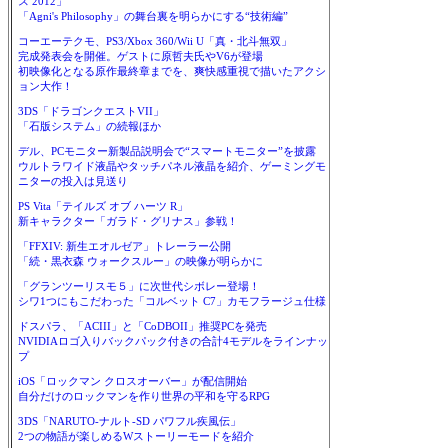
ス 2012」
「Agni's Philosophy」の舞台裏を明らかにする“技術編”
コーエーテクモ、PS3/Xbox 360/Wii U「真・北斗無双」
完成発表会を開催。ゲストに原哲夫氏やV6が登場
初映像化となる原作最終章までを、爽快感重視で描いたアクシ
ョン大作！
3DS「ドラゴンクエストVII」
「石版システム」の続報ほか
デル、PCモニター新製品説明会で“スマートモニター”を披露
ウルトラワイド液晶やタッチパネル液晶を紹介、ゲーミングモ
ニターの投入は見送り
PS Vita「テイルズ オブ ハーツ R」
新キャラクター「ガラド・グリナス」参戦！
「FFXIV: 新生エオルゼア」トレーラー公開
「続・黒衣森 ウォークスルー」の映像が明らかに
「グランツーリスモ５」に次世代シボレー登場！
シワ1つにもこだわった「コルベット C7」カモフラージュ仕様
ドスパラ、「ACIII」と「CoDBOII」推奨PCを発売
NVIDIAロゴ入りバックパック付きの合計4モデルをラインナッ
プ
iOS「ロックマン クロスオーバー」が配信開始
自分だけのロックマンを作り世界の平和を守るRPG
3DS「NARUTO-ナルト-SD パワフル疾風伝」
2つの物語が楽しめるWストーリーモードを紹介