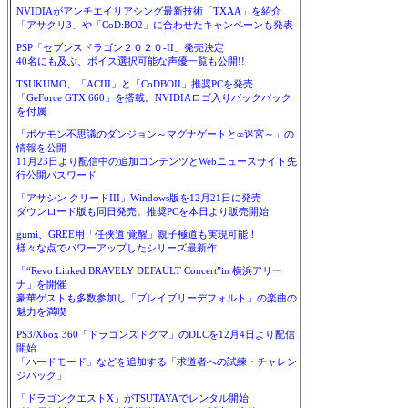
NVIDIAがアンチエイリアシング最新技術「TXAA」を紹介
「アサクリ3」や「CoD:BO2」に合わせたキャンペーンも発表
PSP「セブンスドラゴン２０２０-II」発売決定
40名にも及ぶ、ボイス選択可能な声優一覧も公開!!
TSUKUMO、「ACIII」と「CoDBOII」推奨PCを発売
「GeForce GTX 660」を搭載。NVIDIAロゴ入りバックパック
を付属
「ポケモン不思議のダンジョン～マグナゲートと∞迷宮～」の
情報を公開
11月23日より配信中の追加コンテンツとWebニュースサイト先
行公開パスワード
「アサシン クリードIII」Windows版を12月21日に発売
ダウンロード版も同日発売。推奨PCを本日より販売開始
gumi、GREE用「任侠道 覚醒」親子極道も実現可能！
様々な点でパワーアップしたシリーズ最新作
「“Revo Linked BRAVELY DEFAULT Concert”in 横浜アリー
ナ」を開催
豪華ゲストも多数参加し「ブレイブリーデフォルト」の楽曲の
魅力を満喫
PS3/Xbox 360「ドラゴンズドグマ」のDLCを12月4日より配信
開始
「ハードモード」などを追加する「求道者への試練・チャレン
ジパック」
「ドラゴンクエストX」がTSUTAYAでレンタル開始