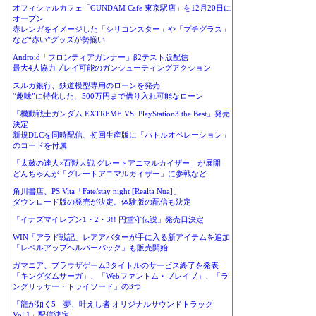
オフィシャルカフェ「GUNDAM Cafe 東京駅店」を12月20日に
オープン
赤レンガをイメージした「シリコンスター」や「プチグラス」
など“赤い”グッズが勢揃い
Android「フロンティアガンナー」β2テスト版配信
最大4人協力プレイ可能のガンシューティングアクション
スルガ銀行、鉄道模型専用のローンを発売
“趣味”に特化した、500万円まで借り入れ可能なローン
「機動戦士ガンダム EXTREME VS. PlayStation3 the Best」発売
決定
新規DLCを同時配信、初回生産版に「バトルオペレーション」
のコードを付属
「太鼓の達人×百獣大戦 グレートアニマルカイザー」が展開
どんちゃんが「グレートアニマルカイザー」に参戦など
角川書店、PS Vita「Fate/stay night [Realta Nua]」
ダウンロード版の発売が決定。体験版の配信も決定
「イナズマイレブン1・2・3!! 円堂守伝説」発売日決定
WIN「アラド戦記」レアアバターが手に入る新アイテムを追加
「レベルアップヘルパーパック」も販売開始
ガマニア、ブラウザゲーム3タイトルのサービス終了を発表
「キングダムサーガ」、「Webファントム・ブレイブ」、「ラ
ングリッサー・トライソード」の3つ
「龍が如く5 夢、叶えし者 オリジナルサウンドトラック
Vol.1」配信決定