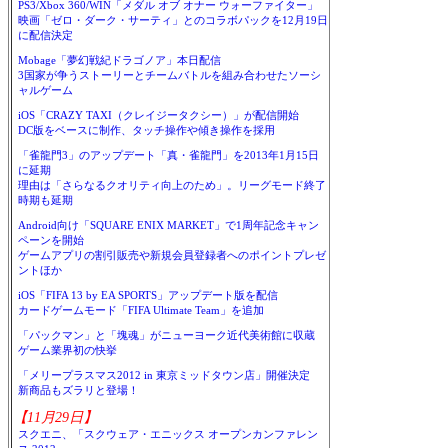
PS3/Xbox 360/WIN「メダル オブ オナー ウォーファイター」
映画「ゼロ・ダーク・サーティ」とのコラボパックを12月19日
に配信決定
Mobage「夢幻戦紀ドラゴノア」本日配信
3国家が争うストーリーとチームバトルを組み合わせたソーシ
ャルゲーム
iOS「CRAZY TAXI（クレイジータクシー）」が配信開始
DC版をベースに制作、タッチ操作や傾き操作を採用
「雀龍門3」のアップデート「真・雀龍門」を2013年1月15日
に延期
理由は「さらなるクオリティ向上のため」。リーグモード終了
時期も延期
Android向け「SQUARE ENIX MARKET」で1周年記念キャン
ペーンを開始
ゲームアプリの割引販売や新規会員登録者へのポイントプレゼ
ントほか
iOS「FIFA 13 by EA SPORTS」アップデート版を配信
カードゲームモード「FIFA Ultimate Team」を追加
「パックマン」と「塊魂」がニューヨーク近代美術館に収蔵
ゲーム業界初の快挙
「メリープラスマス2012 in 東京ミッドタウン店」開催決定
新商品もズラリと登場！
【11月29日】
スクエニ、「スクウェア・エニックス オープンカンファレン