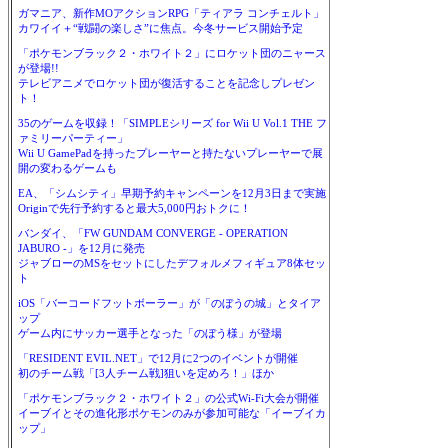
ガマニア、新作MOアクションRPG「ティアラ コンチェルト」
カワイイ＋“戦闘の楽しさ”に焦点。今冬サービス開始予定
「ポケモンブラック２・ホワイト２」にロケット団のニャース
が登場!!
テレビアニメでロケット団が復活することを記念しプレゼン
ト！
35のゲームを収録！「SIMPLEシリーズ for Wii U Vol.1 THE フ
ァミリーパーティー」
Wii U GamePadを持ったプレーヤーと持たないプレーヤーで展
開の変わるゲームも
EA、「シムシティ」早期予約キャンペーンを12月3日まで実施
Originで先行予約すると最大5,000円おトクに！
バンダイ、「FW GUNDAM CONVERGE - OPERATION
JABURO -」を12月に発売
ジャブローのMSをセットにしたデフォルメフィギュア8体セッ
ト
iOS「バーコードフットボーラー」が「のぼうの城」とタイア
ップ
ゲーム内にサッカー選手となった「のぼう様」が登場
「RESIDENT EVIL.NET」で12月に2つのイベントが開催
初のチーム戦「[3人チーム戦]狙いを定めろ！」ほか
「ポケモンブラック２・ホワイト２」の公式Wi-Fi大会が開催
イーブイとその進化形ポケモンのみが参加可能な「イーブイカ
ップ」