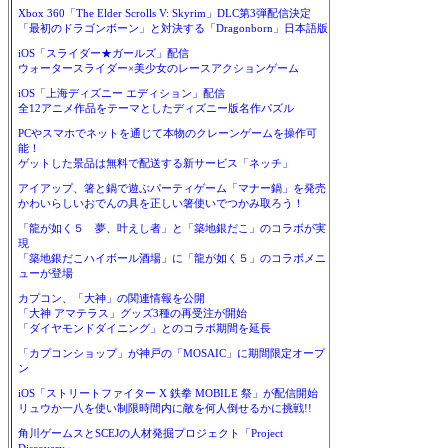
Xbox 360「The Elder Scrolls V: Skyrim」DLC第3弾配信決定
「最初のドラゴンボーン」と対決する「Dragonborn」日本語版
iOS「スライダー★ガールズ」配信
ウォータースライダー×美少女のレースアクションゲーム
iOS「上海ディズニー エディション」配信
全12アニメ作品をテーマとしたディズニー版名作パズル
PCやスマホでネットを通じて本物のクレーンゲームを操作可
能！
ゲットした景品は無料で配送する新サービス「ネッチ」
アイアップ、箸と鍋で遊ぶパーティゲーム「マナー鍋」を発売
かわいらしいおでんの具を正しい箸使いでつかみ取ろう！
「龍が如く５ 夢、叶えし者」と「築地銀だこ」のコラボが実
現
「築地銀だこハイボール酒場」に「龍が如く５」のコラボメニ
ューが登場
カプコン、「大神」の関連情報を公開
「大神 アマテラス」グッズ3種の再受注が開始
「ダイヤモンドダイニング」とのコラボ期間を延長
「カプコンショップ」が神戸の「MOSAIC」に期間限定オープ
ン
iOS「ストリートファイター X 鉄拳 MOBILE 祭」が配信開始
リュウか一八を使い制限時間内に敵を何人倒せるかに挑戦!!
角川ゲームスとSCEJの人材発掘プロジェクト「Project