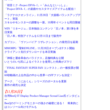
「初音ミク -Project DIVA- f」×「みんなといっしょ」
「Project DIVA- f」の楽曲やカスタマイズアイテムを配信！
「ラグナロクオンライン」11月28日「大規模バランスアップデ
ート」実装
スキルやモンスターの調整を一新。10周年イベントも同日開催
WIN「リネージュ」日本独自コンテンツ「日ノ本」第1弾を本
日実装
「日ノ本」特別アイテムを12月11日まで販売中
カプコン、「ヴァンパイア リザレクション」の発売日を延期
MMORPG「聖剣ONLINE」11月28日オープンβテスト開始
クライアント先行ダウンロードを本日実施
「神様と運命革命のパラドクス」店舗特典を公開
いとうのいぢ氏によるイラストを使用した特典がズラリ
「FINAL FANTASY SUPER FAN コンテスト」の一般投票が開
始
60秒動画の上位作品の中から世界一のFFファンを決定！
アーク、「くにおくん」シリーズのポータルを更新
新作の発売も決定
【11月26日】
台湾BenQ IT Display Product Manager Scread Liao氏インタビュ
ー
BenQのゲーミングモニターの強さの秘密に迫る！ 将来的に
はコンソール向けモデルも