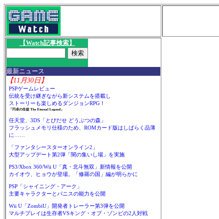
【Watch記事検索】
最新ニュース
【11月30日】
PSPゲームレビュー
伝統を受け継ぎながら新システムを搭載し
ストーリーも楽しめるダンジョンRPG！
「円卓の生徒 The Eternal Legend」
任天堂、3DS「とびだせ どうぶつの森」
フラッシュメモリ仕様のため、ROMカード版はしばらく品薄
に……
「ファンタシースターオンライン2」
大型アップデート第2弾「闇の集いし場」を実施
PS3/Xbox 360/Wii U「真・北斗無双」新情報を公開
カイオウ、ヒョウが登場。「修羅の国」編が明らかに
PSP「シャイニング・アーク」
主要キャラクターとパニスの能力を公開
Wii U「ZombiU」開発者トレーラー第3弾を公開
マルチプレイは生存者VSキング・オブ・ゾンビの2人対戦