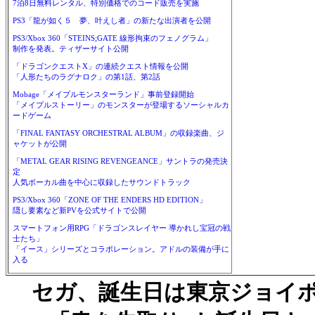
7泊8日無料レンタル、特別価格でのコード販売を実施
PS3「龍が如く５ 夢、叶えし者」の新たな出演者を公開
PS3/Xbox 360「STEINS;GATE 線形拘束のフェノグラム」
制作を発表。ティザーサイト公開
「ドラゴンクエストX」の連続クエスト情報を公開
「人形たちのラグナロク」の第1話、第2話
Mobage「メイプルモンスターランド」事前登録開始
「メイプルストーリー」のモンスターが登場するソーシャルカ
ードゲーム
「FINAL FANTASY ORCHESTRAL ALBUM」の収録楽曲、ジ
ャケットが公開
「METAL GEAR RISING REVENGEANCE」サントラの発売決
定
人気ボーカル曲を中心に収録したサウンドトラック
PS3/Xbox 360「ZONE OF THE ENDERS HD EDITION」
隠し要素など新PVを公式サイトで公開
スマートフォン用RPG「ドラゴンスレイヤー 導かれし宝冠の戦
士たち」
「イース」シリーズとコラボレーション。アドルの装備が手に
入る
セガ、誕生日は東京ジョイ