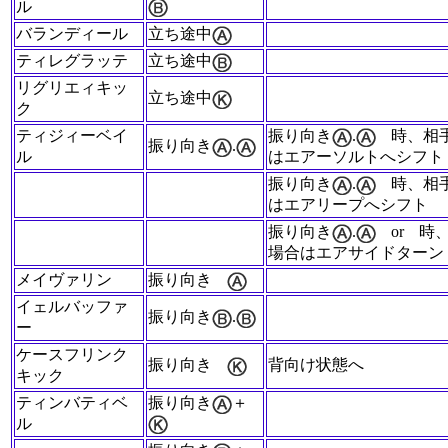
ル
バランディール
立ち途中
ティレグラッテ
立ち途中
リグリエィキッ
立ち途中
ク
ティジィーベイ
振り向き
.
時、相
振り向き
.
ル
はエアーソルトへシフト
振り向き
.
時、相
はエアリープへシフト
振り向き
.
or
時
場合はエアサイドターン
メイヴァリン
振り向き
イェルバッファ
振り向き
.
ー
ケースフリンク
振り向き
背向け状態へ
キック
ティンバティベ
振り向き
＋
ル