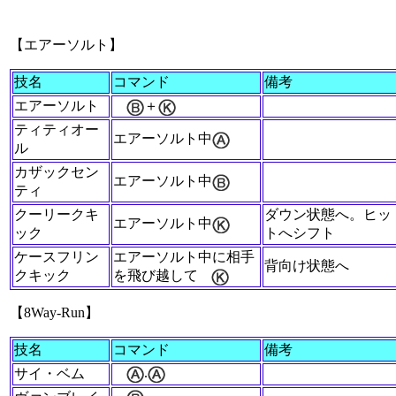
【エアーソルト】
技名
コマンド
備考
エアーソルト
＋
ティティオー
エアーソルト中
ル
カザックセン
エアーソルト中
ティ
クーリークキ
ダウン状態へ。ヒッ
エアーソルト中
ック
トへシフト
ケースフリン
エアーソルト中に相手
背向け状態へ
クキック
を飛び越して
【8Way-Run】
技名
コマンド
備考
.
サイ・ベム