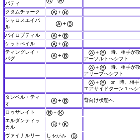
パティ
クタムチャーク
＋
シャロスエイパ
＋
ル
パイロプティル
＋
ケットぺイル
＋
ティングレイ・
＋
時、相手が
＋
パグ
アーソルトへシフト
＋
時、相手が
アリープへシフト
＋
or
時、相手
エアサイドターン１へシ
タンベル・ティ
＋
背向け状態へ
オ
ロゥサレイト
＋
エルダンティッ
＋
カル
ヴァイナルリー
しゃがみ
.