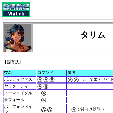
タリム
【固有技】
技名
コマンド
備考
.
.
ボルティファス
.
or
でエアサイ
.
ヤック・ティ
ノーマメイグル
サフォール
ボルフォンベイ
.
で背向け状態へ
ン