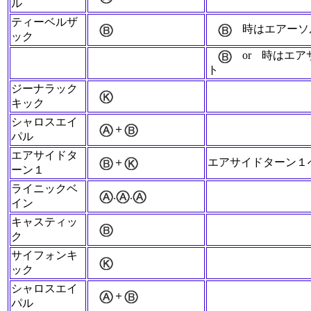
ル
ティーベルザ
時はエアーソ
ック
or
時はエア
ト
ジーナラック
キック
シャロスエイ
＋
パル
エアサイドタ
＋
エアサイドターン１
ーン１
ライニックベ
.
.
イン
キャスティッ
ク
サイフォンキ
ック
シャロスエイ
＋
パル