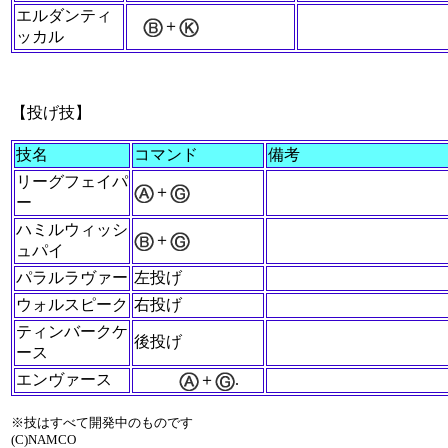
エルダンティ
＋
ッカル
【投げ技】
技名
コマンド
備考
リーグフェイパ
＋
ー
ハミルウィッシ
＋
ュパイ
パラルラヴァー
左投げ
ウォルスピーク
右投げ
ティンバークケ
後投げ
ース
エンヴァース
＋
.
※技はすべて開発中のものです
(C)NAMCO