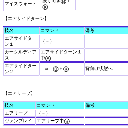
振り向き
＋
マイズウォート
【エアサイドターン】
技名
コマンド
備考
エアサイドター
（－）
ン１
カークルディア
エアサイドターン１
ス
中
エアサイドター
or
＋
背向け状態へ
ン２
【エアリープ】
技名
コマンド
備考
エアリープ
（－）
ヴァンブレイ
エアリープ中