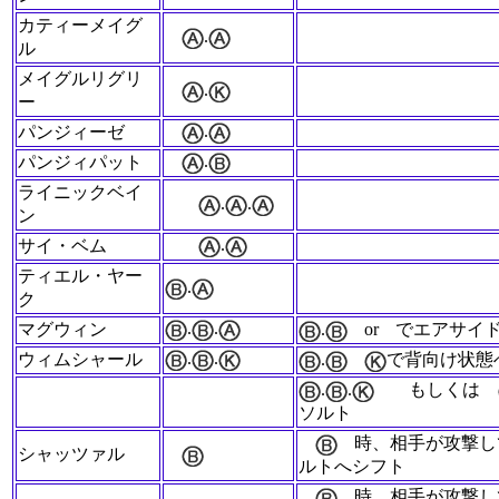
カティーメイグ
.
ル
メイグルリグリ
.
ー
.
パンジィーゼ
.
パンジィパット
ライニックベイ
.
.
ン
.
サイ・ベム
ティエル・ヤー
.
ク
.
.
マグウィン
.
or
でエアサイ
.
.
ウィムシャール
.
で背向け状態
.
.
もしくは
ソルト
時、相手が攻撃し
シャッツァル
ルトへシフト
時、相手が攻撃し