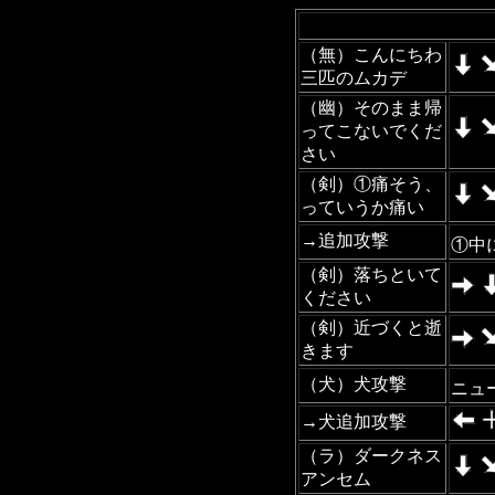
（無）こんにちわ
三匹のムカデ
（幽）そのまま帰
ってこないでくだ
さい
（剣）①痛そう、
っていうか痛い
→追加攻撃
①中
（剣）落ちといて
ください
（剣）近づくと逝
きます
（犬）犬攻撃
ニュ
→犬追加攻撃
（ラ）ダークネス
アンセム