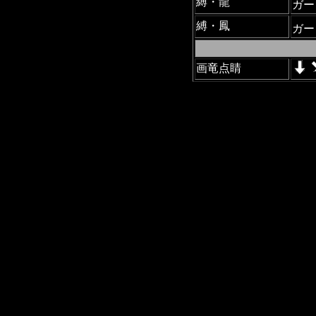
縛・龍
ガー
縛・鳳
ガー
画竜点睛