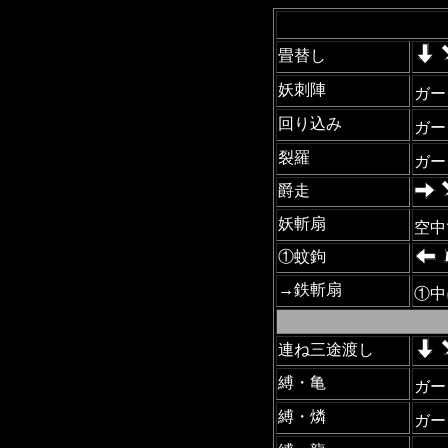
畳替し
妖刺陣
ガー
回り込み
ガー
裂羅
ガー
爵走
妖斬扇
空
①蚊鉤
→鉄斬扇
①
連ね三途渡し
縛・亀
ガー
縛・燐
ガー