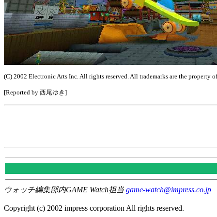
(C) 2002 Electronic Arts Inc. All rights reserved. All trademarks are the property o
[Reported by 西尾ゆき]
ウォッチ編集部内GAME Watch担当
game-watch@impress.co.jp
Copyright (c) 2002 impress corporation All rights reserved.