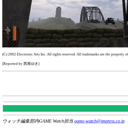
(C) 2002 Electronic Arts Inc. All rights reserved. All trademarks are the property o
[Reported by 西尾ゆき]
ウォッチ編集部内GAME Watch担当
game-watch@impress.co.jp