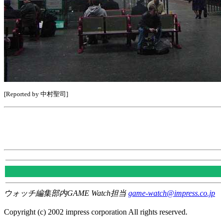
[Reported by 中村聖司]
ウォッチ編集部内GAME Watch担当
game-watch@impress.co.jp
Copyright (c) 2002 impress corporation All rights reserved.