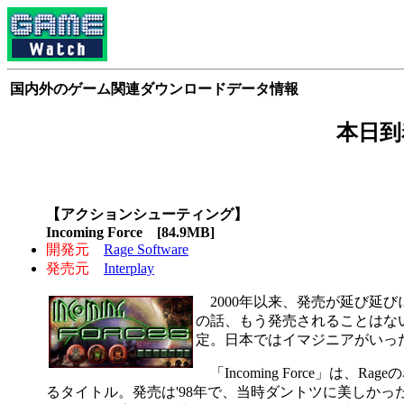
国内外のゲーム関連ダウンロードデータ情報
本日到着
【アクションシューティング】
Incoming Force [84.9MB]
開発元
Rage Software
発売元
Interplay
2000年以来、発売が延び延びにな
の話、もう発売されることはな
定。日本ではイマジニアがいっ
「Incoming Force」は、
るタイトル。発売は'98年で、当時ダントツに美しか