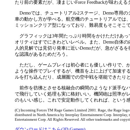
たり前の要素だが、凄まじいForce Feedbackが味
Demoでは、チュートリアル2ステージ、Demo専用
車の動かし方が学べる。航空機のチュートリアルでは、
ミッションクリア型になっており、難易度もそこそこ
グラフィックは3年間たっぷり時間をかけただけあっ
オリティはすでにきわどいレベル。また、Demo自体
人的見解では見切り発車に近いDemoだが、急がざる
な認識があるためだろう。
ただし、ゲームプレイは初心者にも優しい作りで、か
ような操作でプレイするが、機首を上に上げて加速す
ルを打ち込んだり、成層圏での空中戦を堪能できたりと
前作を彷彿とさせる核融合の瞬間のようなド派手なパ
で飛行していく処理も実に格好いい。機関砲は照準が
のもいい感じ。これで安定動作してくれれば、という感じ
(C) Incoming Forces TM Rage Games Limited 2001. Rage, the Rage logo a
distributed in North America by Interplay Entertainment Corp. Interplay, 
Entertainment Corp. All Rights Reserved. All other trademarks and copyrig
ダウンロードはこちら(3D Gamers)