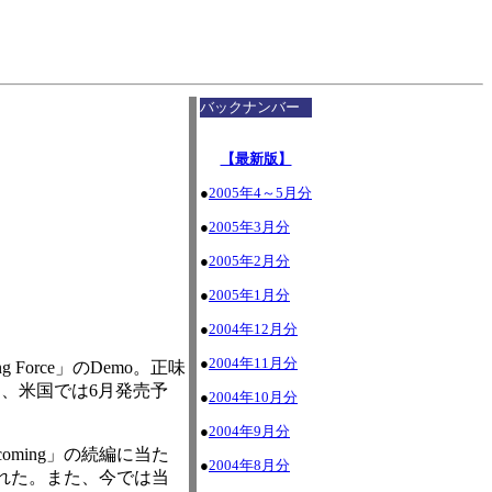
I
バックナンバー
【最新版】
●
2005年4～5月分
●
2005年3月分
●
2005年2月分
●
2005年1月分
●
2004年12月分
●
2004年11月分
Force」のDemo。正味
、米国では6月発売予
●
2004年10月分
。
●
2004年9月分
coming」の続編に当た
●
2004年8月分
された。また、今では当