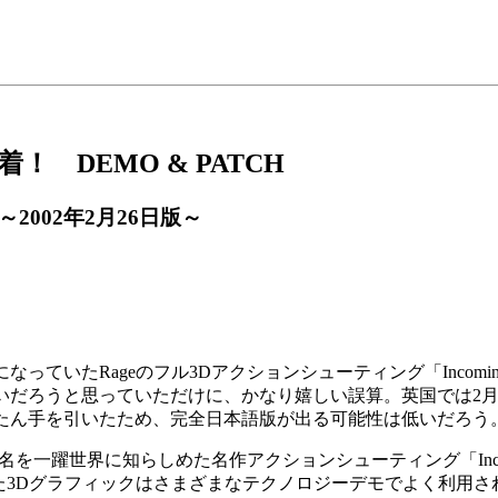
！ DEMO & PATCH
～2002年2月26日版～
っていたRageのフル3Dアクションシューティング「Incoming 
いだろうと思っていただけに、かなり嬉しい誤算。英国では2月
たん手を引いたため、完全日本語版が出る可能性は低いだろう
Rageの名を一躍世界に知らしめた名作アクションシューティング「In
った3Dグラフィックはさまざまなテクノロジーデモでよく利用