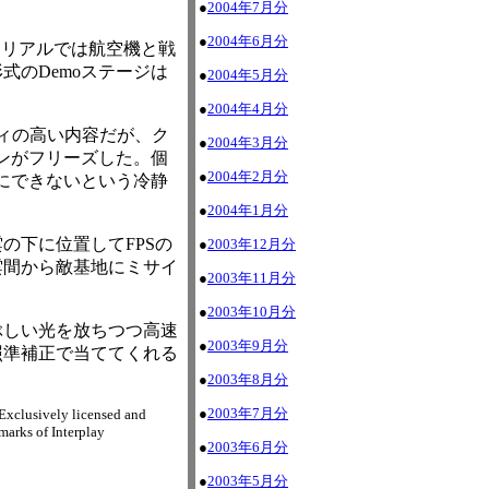
●
2004年7月分
●
2004年6月分
トリアルでは航空機と戦
のDemoステージは
●
2004年5月分
●
2004年4月分
ィの高い内容だが、ク
●
2004年3月分
シンがフリーズした。個
●
2004年2月分
にできないという冷静
●
2004年1月分
下に位置してFPSの
●
2003年12月分
雲間から敵基地にミサイ
●
2003年11月分
●
2003年10月分
ぶしい光を放ちつつ高速
●
2003年9月分
照準補正で当ててくれる
●
2003年8月分
●
2003年7月分
Exclusively licensed and
marks of Interplay
●
2003年6月分
●
2003年5月分