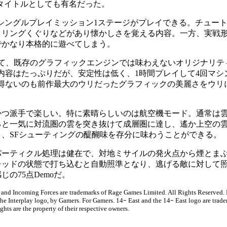
わえるタイトルとしても有名だった。
のシングルプレイミッション1ステージがプレイできる。チュー
リングくぐりなどがあり懐かしさを覚える内容。一方、実戦形式
でかなり本格的に遊べてしまう。
て、既存のグラフィックエンジンでは味わえないオリジナリテ
の内容はたっぷりだが、安定性は低く、1時間プレイして4回マ
を得ないのも前作最大のウリだったグラフィックの美麗さをウリ
つ派手で楽しい。特に素晴らしいのは航空機モード。通常は雲の
ると一気に対流圏の雲を突き抜けて成層圏に達し、遙か上空の
、SFシューティングの醍醐味を存分に味わうことができる。
ーティクル処理は健在で、対地ミサイルの発火点から煙とま
レッドの状態で打ち込むと自動照準となり、逃げる敵に対して
の75点Demoだ。
nd Incoming Forces are trademarks of Rage Games Limited. All Rights Reserved. 
the Interplay logo, by Gamers. For Gamers. 14ｰ East and the 14ｰ East logo are trade
hts are the property of their respective owners.