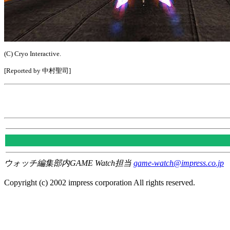
(C) Cryo Interactive.
[Reported by 中村聖司]
ウォッチ編集部内GAME Watch担当
game-watch@impress.co.jp
Copyright (c) 2002 impress corporation All rights reserved.