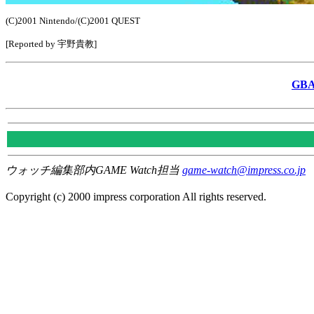
(C)2001 Nintendo/(C)2001 QUEST
[Reported by 宇野貴教]
GB
ウォッチ編集部内GAME Watch担当
game-watch@impress.co.jp
Copyright (c) 2000 impress corporation All rights reserved.