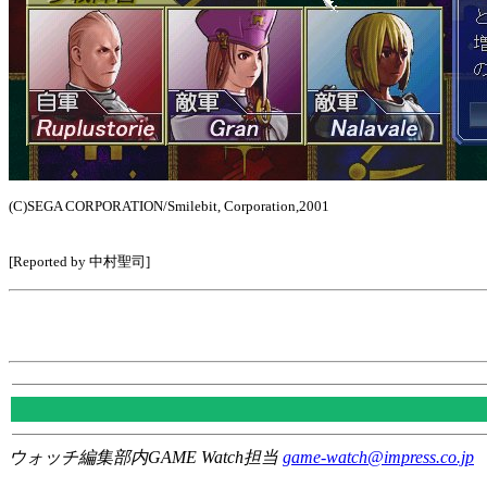
(C)SEGA CORPORATION/Smilebit, Corporation,2001
[Reported by 中村聖司]
ウォッチ編集部内GAME Watch担当
game-watch@impress.co.jp