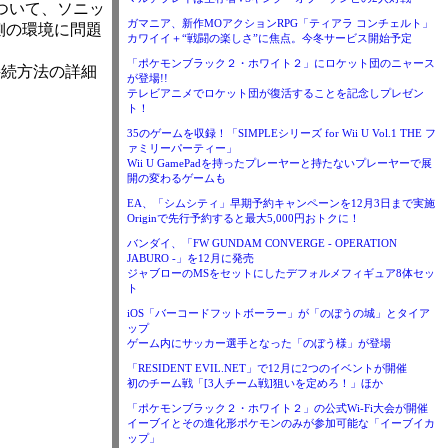
ついて、ソニッ
ガマニア、新作MOアクションRPG「ティアラ コンチェルト」
ー側の環境に問題
カワイイ＋“戦闘の楽しさ”に焦点。今冬サービス開始予定
「ポケモンブラック２・ホワイト２」にロケット団のニャース
接続方法の詳細
が登場!!
テレビアニメでロケット団が復活することを記念しプレゼン
ト！
35のゲームを収録！「SIMPLEシリーズ for Wii U Vol.1 THE フ
ァミリーパーティー」
Wii U GamePadを持ったプレーヤーと持たないプレーヤーで展
開の変わるゲームも
EA、「シムシティ」早期予約キャンペーンを12月3日まで実施
Originで先行予約すると最大5,000円おトクに！
バンダイ、「FW GUNDAM CONVERGE - OPERATION
JABURO -」を12月に発売
ジャブローのMSをセットにしたデフォルメフィギュア8体セッ
ト
iOS「バーコードフットボーラー」が「のぼうの城」とタイア
ップ
ゲーム内にサッカー選手となった「のぼう様」が登場
「RESIDENT EVIL.NET」で12月に2つのイベントが開催
初のチーム戦「[3人チーム戦]狙いを定めろ！」ほか
「ポケモンブラック２・ホワイト２」の公式Wi-Fi大会が開催
イーブイとその進化形ポケモンのみが参加可能な「イーブイカ
ップ」