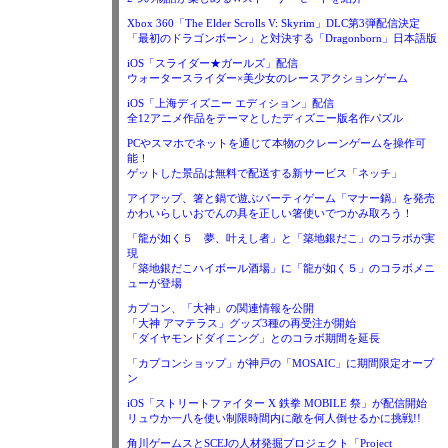
Xbox 360「The Elder Scrolls V: Skyrim」DLC第3弾配信決定
「最初のドラゴンボーン」と対決する「Dragonborn」日本語版
iOS「スライダー★ガールズ」配信
ウォータースライダー×美少女のレースアクションゲーム
iOS「上海ディズニー エディション」配信
全12アニメ作品をテーマとしたディズニー版名作パズル
PCやスマホでネットを通じて本物のクレーンゲームを操作可
能！
ゲットした景品は無料で配送する新サービス「ネッチ」
アイアップ、箸と鍋で遊ぶパーティゲーム「マナー鍋」を発売
かわいらしいおでんの具を正しい箸使いでつかみ取ろう！
「龍が如く５ 夢、叶えし者」と「築地銀だこ」のコラボが実
現
「築地銀だこハイボール酒場」に「龍が如く５」のコラボメニ
ューが登場
カプコン、「大神」の関連情報を公開
「大神 アマテラス」グッズ3種の再受注が開始
「ダイヤモンドダイニング」とのコラボ期間を延長
「カプコンショップ」が神戸の「MOSAIC」に期間限定オープ
ン
iOS「ストリートファイター X 鉄拳 MOBILE 祭」が配信開始
リュウか一八を使い制限時間内に敵を何人倒せるかに挑戦!!
角川ゲームスとSCEJの人材発掘プロジェクト「Project