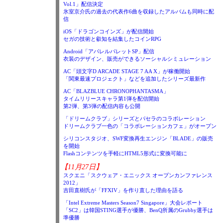
Vol.1」配信決定
氷室京介氏の過去の代表作6曲を収録したアルバムも同時に配
信
iOS「ドラゴンコインズ」が配信開始
セガの技術と叡知を結集したコインRPG
Android「アパレルパレットSP」配信
衣装のデザイン、販売ができるソーシャルシミュレーション
AC「頭文字D ARCADE STAGE 7 AA X」が稼働開始
「関東最速プロジェクト」などを追加したシリーズ最新作
AC「BLAZBLUE CHRONOPHANTASMA」
タイムリリースキャラ第1弾を配信開始
第2弾、第3弾の配信内容も公開
「ドリームクラブ」シリーズとパセラのコラボレーション
ドリームクラブ一色の「コラボレーションカフェ」がオープン
シリコンスタジオ、SWF変換再生エンジン「BLADE」の販売
を開始
Flashコンテンツを手軽にHTML5形式に変換可能に
【11月27日】
スクエニ「スクウェア・エニックス オープンカンファレンス
2012」
吉田直樹氏が「FFXIV」を作り直した理由を語る
「Intel Extreme Masters Season7 Singapore」大会レポート
「SC2」は韓国STING選手が優勝、BenQ所属のGrubby選手は
準優勝