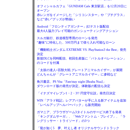
オフィシャルカフェ「GUNDAM Cafe 東京駅店」を12月20日に
オープン
赤レンガをイメージした「シリコンスター」や「プチグラス」
など“赤い”グッズが勢揃い
Android「フロンティアガンナー」β2テスト版配信
最大4人協力プレイ可能のガンシューティングアクション
スルガ銀行、鉄道模型専用のローンを発売
“趣味”に特化した、500万円まで借り入れ可能なローン
「機動戦士ガンダム EXTREME VS. PlayStation3 the Best」発売
決定
新規DLCを同時配信、初回生産版に「バトルオペレーション」
のコードを付属
「太鼓の達人×百獣大戦 グレートアニマルカイザー」が展開
どんちゃんが「グレートアニマルカイザー」に参戦など
角川書店、PS Vita「Fate/stay night [Realta Nua]」
ダウンロード版の発売が決定。体験版の配信も決定
「イナズマイレブン1・2・3!! 円堂守伝説」発売日決定
WIN「アラド戦記」レアアバターが手に入る新アイテムを追加
「レベルアップヘルパーパック」も販売開始
ガマニア、ブラウザゲーム3タイトルのサービス終了を発表
「キングダムサーガ」、「Webファントム・ブレイブ」、「ラ
ングリッサー・トライソード」の3つ
「龍が如く5 夢、叶えし者 オリジナルサウンドトラック