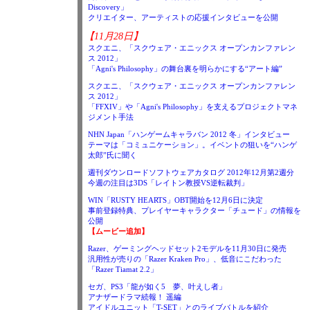
Discovery」
クリエイター、アーティストの応援インタビューを公開
【11月28日】
スクエニ、「スクウェア・エニックス オープンカンファレン
ス 2012」
「Agni's Philosophy」の舞台裏を明らかにする“アート編”
スクエニ、「スクウェア・エニックス オープンカンファレン
ス 2012」
「FFXIV」や「Agni's Philosophy」を支えるプロジェクトマネ
ジメント手法
NHN Japan「ハンゲームキャラバン 2012 冬」インタビュー
テーマは「コミュニケーション」。イベントの狙いを“ハンゲ
太郎”氏に聞く
週刊ダウンロードソフトウェアカタログ 2012年12月第2週分
今週の注目は3DS「レイトン教授VS逆転裁判」
WIN「RUSTY HEARTS」OBT開始を12月6日に決定
事前登録特典、プレイヤーキャラクター「チュード」の情報を
公開
【ムービー追加】
Razer、ゲーミングヘッドセット2モデルを11月30日に発売
汎用性が売りの「Razer Kraken Pro」、低音にこだわった
「Razer Tiamat 2.2」
セガ、PS3「龍が如く5 夢、叶えし者」
アナザードラマ続報！ 遥編
アイドルユニット「T-SET」とのライブバトルを紹介