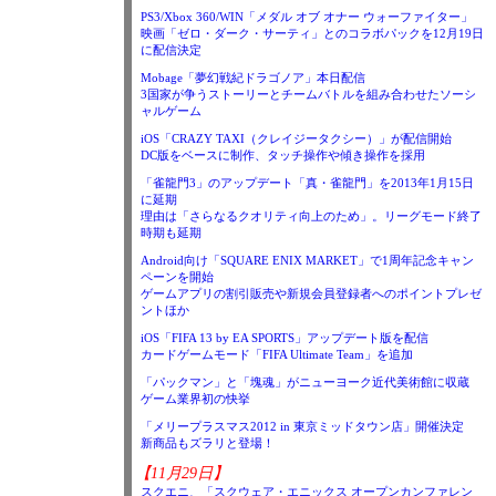
PS3/Xbox 360/WIN「メダル オブ オナー ウォーファイター」
映画「ゼロ・ダーク・サーティ」とのコラボパックを12月19日
に配信決定
Mobage「夢幻戦紀ドラゴノア」本日配信
3国家が争うストーリーとチームバトルを組み合わせたソーシ
ャルゲーム
iOS「CRAZY TAXI（クレイジータクシー）」が配信開始
DC版をベースに制作、タッチ操作や傾き操作を採用
「雀龍門3」のアップデート「真・雀龍門」を2013年1月15日
に延期
理由は「さらなるクオリティ向上のため」。リーグモード終了
時期も延期
Android向け「SQUARE ENIX MARKET」で1周年記念キャン
ペーンを開始
ゲームアプリの割引販売や新規会員登録者へのポイントプレゼ
ントほか
iOS「FIFA 13 by EA SPORTS」アップデート版を配信
カードゲームモード「FIFA Ultimate Team」を追加
「パックマン」と「塊魂」がニューヨーク近代美術館に収蔵
ゲーム業界初の快挙
「メリープラスマス2012 in 東京ミッドタウン店」開催決定
新商品もズラリと登場！
【11月29日】
スクエニ、「スクウェア・エニックス オープンカンファレン