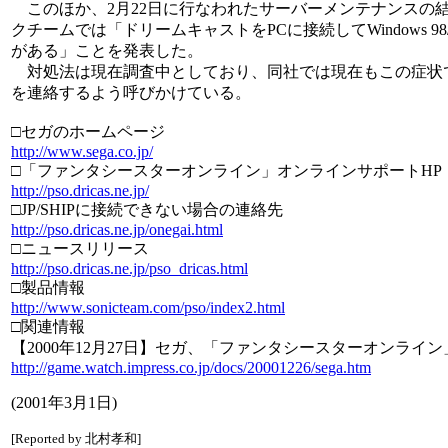
このほか、2月22日に行なわれたサーバーメンテナンスの結果
クチームでは「ドリームキャストをPCに接続してWindows
がある」ことを発表した。
対処法は現在調査中としており、同社では現在もこの症状でJ
を連絡するよう呼びかけている。
□セガのホームページ
http://www.sega.co.jp/
□「ファンタシースターオンライン」オンラインサポートHP
http://pso.dricas.ne.jp/
□JP/SHIPに接続できない場合の連絡先
http://pso.dricas.ne.jp/onegai.html
□ニュースリリース
http://pso.dricas.ne.jp/pso_dricas.html
□製品情報
http://www.sonicteam.com/pso/index2.html
□関連情報
【2000年12月27日】セガ、「ファンタシースターオンラ
http://game.watch.impress.co.jp/docs/20001226/sega.htm
(2001年3月1日)
[Reported by 北村孝和]