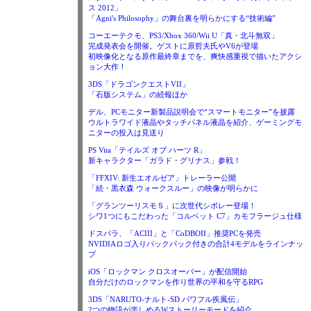
ス 2012」
「Agni's Philosophy」の舞台裏を明らかにする“技術編”
コーエーテクモ、PS3/Xbox 360/Wii U「真・北斗無双」
完成発表会を開催。ゲストに原哲夫氏やV6が登場
初映像化となる原作最終章までを、爽快感重視で描いたアクシ
ョン大作！
3DS「ドラゴンクエストVII」
「石版システム」の続報ほか
デル、PCモニター新製品説明会で“スマートモニター”を披露
ウルトラワイド液晶やタッチパネル液晶を紹介、ゲーミングモ
ニターの投入は見送り
PS Vita「テイルズ オブ ハーツ R」
新キャラクター「ガラド・グリナス」参戦！
「FFXIV: 新生エオルゼア」トレーラー公開
「続・黒衣森 ウォークスルー」の映像が明らかに
「グランツーリスモ５」に次世代シボレー登場！
シワ1つにもこだわった「コルベット C7」カモフラージュ仕様
ドスパラ、「ACIII」と「CoDBOII」推奨PCを発売
NVIDIAロゴ入りバックパック付きの合計4モデルをラインナッ
プ
iOS「ロックマン クロスオーバー」が配信開始
自分だけのロックマンを作り世界の平和を守るRPG
3DS「NARUTO-ナルト-SD パワフル疾風伝」
2つの物語が楽しめるWストーリーモードを紹介