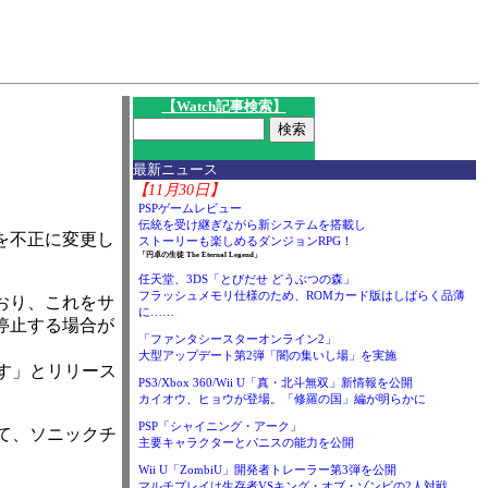
I
【Watch記事検索】
最新ニュース
【11月30日】
PSPゲームレビュー
伝統を受け継ぎながら新システムを搭載し
を不正に変更し
ストーリーも楽しめるダンジョンRPG！
「円卓の生徒 The Eternal Legend」
任天堂、3DS「とびだせ どうぶつの森」
フラッシュメモリ仕様のため、ROMカード版はしばらく品薄
おり、これをサ
に……
停止する場合が
「ファンタシースターオンライン2」
大型アップデート第2弾「闇の集いし場」を実施
す」とリリース
PS3/Xbox 360/Wii U「真・北斗無双」新情報を公開
カイオウ、ヒョウが登場。「修羅の国」編が明らかに
PSP「シャイニング・アーク」
て、ソニックチ
主要キャラクターとパニスの能力を公開
Wii U「ZombiU」開発者トレーラー第3弾を公開
マルチプレイは生存者VSキング・オブ・ゾンビの2人対戦