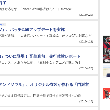
終了
対応せず。Perfect World作品は2タイトルのみに
(2015/4/22)
WIN
IV」、パッチ2.56アップデートを実施
プ率が緩和、「大迷宮バハムート：真成編」がソロCFに対応など
(2015/4/21)
!!」ついに登場！ 配信直前、先行体験レポート
フェンス」と滑らかに動く「真剣少女」アニメが魅力的！
(2015/4/20)
アンドソウル」、オリジナル衣装が作れる「門派衣
がそのまま目標設定に。門派全員で目指す衣装獲得への道
(2015/4/18)