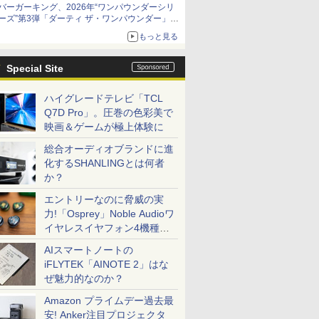
バーガーキング、2026年“ワンパウンダーシリ
ーズ”第3弾「ダーティ ザ・ワンパウンダー」を
8月7日発売
もっと見る
「特製ガーリックマヨソース」を使用した超大
型チーズバーガー
Special Site
ハイグレードテレビ「TCL
Q7D Pro」。圧巻の色彩美で
映画＆ゲームが極上体験に
総合オーディオブランドに進
化するSHANLINGとは何者
か？
エントリーなのに脅威の実
力!「Osprey」Noble Audioワ
イヤレスイヤフォン4機種を
一気に聴く
AIスマートノートの
iFLYTEK「AINOTE 2」はな
ぜ魅力的なのか？
Amazon プライムデー過去最
安! Anker注目プロジェクタ