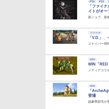
PS4
PS3
「ファイナ
イトがオー
新ジョブ、新
ブラウザ
「V.D.
スナイパー用
WIN
WIN「RED
メディアコラ
WIN
「Arche
登場
超豪華邸宅が