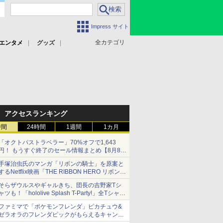
Impress サイト
全カテゴリ
エンタメ
グッズ
アクセスランキング
時間
24時間
1週間
1カ月
「オクトパストラベラー」70%オフで1,643
円！ もうすぐ終了のセール情報まとめ【8月8日
更新】
手塚治虫氏のマンガ「リボンの騎士」を原案と
ニンテンドーeショップでは「大神 絶景版」が
するNetflix映画「THE RIBBON HERO リボンヒ
67%オフで990円
ーロー」本日配信開始
そらザウルスやギャルきち、団長の吉野家Tシ
ャツも！「hololive Splash T-Party!」全Tシャツ
ラインナップ公開＆オンライン販売開始
ファミマで「ポケモンフレンダ」ピカチュウ&
ゼラオラのフレンダピックがもらえるキャンペ
ーン開催！