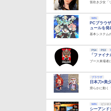
笛吹き少女「
WIN
PCブラウ
ュールを発
基本システム
PS4
PS3
「ファイナ
ブース来場者
ブラウザ
日本刀×美
滑らかに動く
WIN
ビジネ
シーアンド