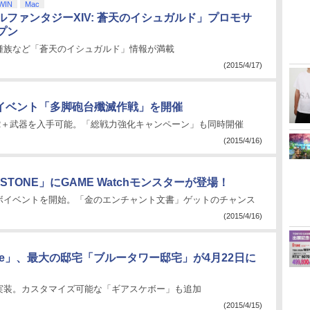
WIN
Mac
ルファンタジーXIV: 蒼天のイシュガルド」プロモサ
プン
種族など「蒼天のイシュガルド」情報が満載
(2015/4/17)
」、イベント「多脚砲台殲滅作戦」を開催
R＋武器を入手可能。「総戦力強化キャンペーン」も同時開催
(2015/4/16)
 STONE」にGAME Watchモンスターが登場！
ボイベントを開始。「金のエンチャント文書」ゲットのチャンス
(2015/4/16)
Age」、最大の邸宅「ブルータワー邸宅」が4月22日に
実装。カスタマイズ可能な「ギアスケボー」も追加
(2015/4/15)