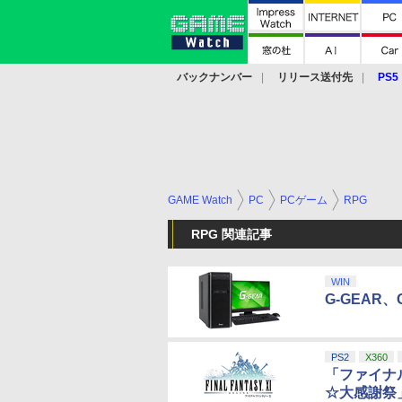
バックナンバー
リリース送付先
PS5
モバイル
eスポーツ
クラウド
PS
GAME Watch
PC
PCゲーム
RPG
RPG 関連記事
WIN
G-GEAR
PS2
X360
「ファイナ
☆大感謝祭