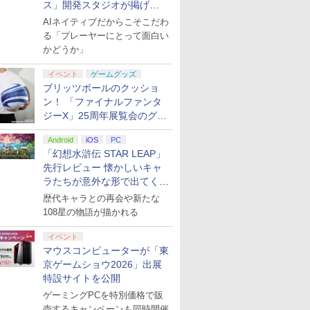
ス」開発スタジオが掲げ
る“AI活用の信念”とは？【講
AIネイティブだからこそこだわ
演レポート】
る「プレーヤーにとって面白い
かどうか」
イベント
ゲームグッズ
ブリッツボールのクッショ
ン！ 「ファイナルファンタ
ジーX」25周年展覧会のグッ
ズ情報が公開
Android
iOS
PC
「幻想水滸伝 STAR LEAP」
先行レビュー 懐かしいキャ
ラたちが意外な形で出てくる
シリーズ完全新作！
歴代キャラとの再会や新たな
108星の物語が描かれる
イベント
マウスコンピューターが「東
京ゲームショウ2026」出展
特設サイトを公開
ゲーミングPCを特別価格で販
売するキャンペーンも同時開催