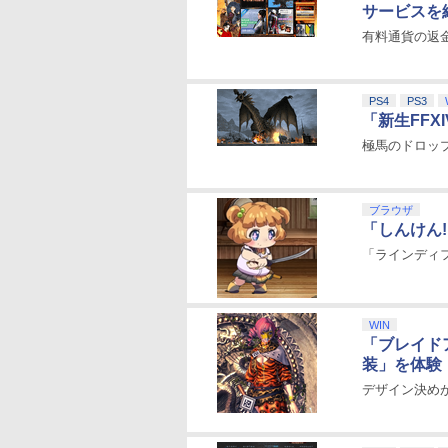
サービスを
有料通貨の返金は
PS4
PS3
「新生FFX
極馬のドロッ
ブラウザ
「しんけん
「ラインディ
WIN
「ブレイド
装」を体験
デザイン決め