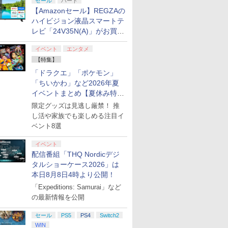
セール
ハード
【Amazonセール】REGZAの
ハイビジョン液晶スマートテ
レビ「24V35N(A)」がお買い
得！
イベント
エンタメ
【特集】
「ドラクエ」「ポケモン」
「ちいかわ」など2026年夏
イベントまとめ【夏休み特
集】
限定グッズは見逃し厳禁！ 推
し活や家族でも楽しめる注目イ
ベント8選
イベント
配信番組「THQ Nordicデジ
タルショーケース2026」は
本日8月8日4時より公開！
「Expeditions: Samurai」など
の最新情報を公開
セール
PS5
PS4
Switch2
WIN