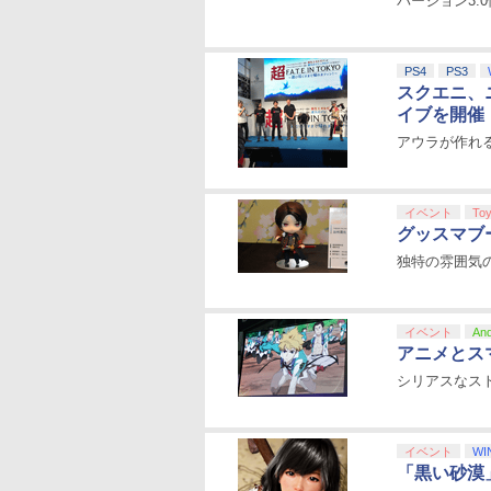
バージョン3.
PS4
PS3
スクエニ、
イブを開催
アウラが作れる
イベント
To
グッスマブー
独特の雰囲気
イベント
And
アニメとス
シリアスなス
イベント
WI
「黒い砂漠