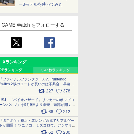
ー3モデルを使ってみた
GAME Watch をフォローする
Xランキング
RPランキング
いいねランキング
「ファイナルファンタジーXIV」Nintendo
Switch 2版のロードが長いのは不具合 早急に
アップデートできるよう対応中
227
378
pic.x.com/s9S3nRCAGa
USJ、「バイオハザード」リッカーのポップコ
ーンバケツ」を9月9日より販売 頭部が開く仕
組み。味は恐怖を堪のう「味噌フレーバー」
66
212
pic.x.com/81MuXGahVM
「ぽこポケ」横浜・赤レンガ倉庫でリアルゲー
トが開通！ ワニノコ、ミズゴロウ、アシマリ登
場シーンをレポート pic.x.com/LDgEByVl6D
62
230