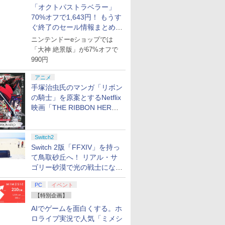
「オクトパストラベラー」
70%オフで1,643円！ もうす
ぐ終了のセール情報まとめ
【8月8日更新】
ニンテンドーeショップでは
「大神 絶景版」が67%オフで
990円
アニメ
手塚治虫氏のマンガ「リボン
の騎士」を原案とするNetflix
映画「THE RIBBON HERO
リボンヒーロー」本日配信開
始
Switch2
Switch 2版「FFXIV」を持っ
て鳥取砂丘へ！ リアル・サ
ゴリー砂漠で光の戦士になっ
てみた
PC
イベント
【特別企画】
AIでゲームを面白くする。ホ
ロライブ実況で人気「ミメシ