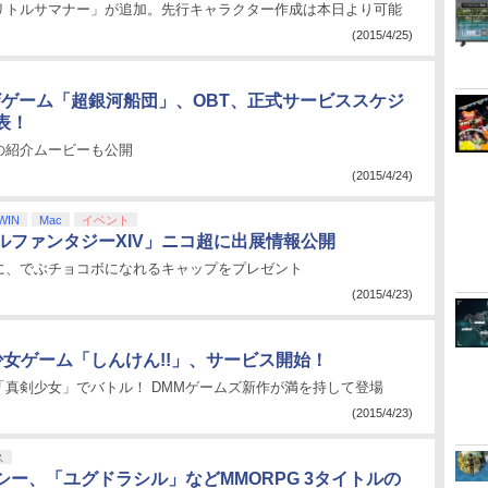
リトルサマナー」が追加。先行キャラクター作成は本日より可能
(2015/4/25)
ザゲーム「超銀河船団」、OBT、正式サービススケジ
表！
の紹介ムービーも公開
(2015/4/24)
WIN
Mac
イベント
ルファンタジーXIV」ニコ超に出展情報公開
に、でぶチョコボになれるキャップをプレゼント
(2015/4/23)
少女ゲーム「しんけん!!」、サービス開始！
「真剣少女」でバトル！ DMMゲームズ新作が満を持して登場
(2015/4/23)
ス
シー、「ユグドラシル」などMMORPG 3タイトルの