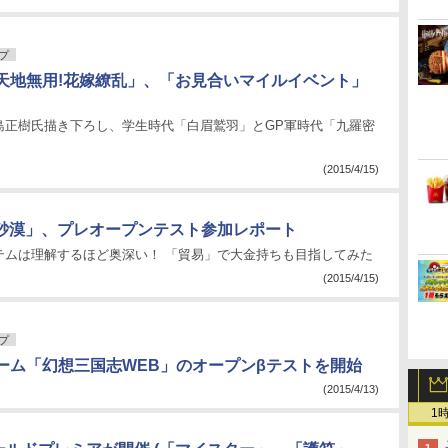
プ
天地無用!花嫁繚乱」、「お見合いマイルイベント」
島正樹氏描き下ろし、学生時代「白眉鷲羽」とGP軍時代「九羅密
(2015/4/15)
い砂漠」、プレオープンテスト参加レポート
テムは理解するほど奥深い！ 「貿易」で大金持ちも目指してみた
(2015/4/15)
プ
ーム「幻想三国志WEB」のオープンβテストを開始
(2015/4/13)
1