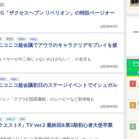
プ
PG「ザクセスヘブン リベリオン」の特設ページオー
(2015/4/27)
4
PS3
WIN
Mac
ニコニコ超会議でアウラのキャラクリデモプレイを披
デューサーが中二病じゃないわけがない！」の名言も
(2015/4/26)
WIN
Mac
ニコニコ超会議初日のステージイベントでイシュガル
ジョン「グブラ幻想図書館」のムービーなど新情報も
(2015/4/25)
N
Wii U
Wii
エストX」TV ver.2 最終回&第3期初心者大使卒業