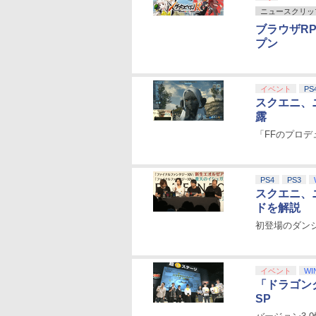
ニュースクリッ
ブラウザR
プン
イベント
PS
スクエニ、
露
「FFのプロ
PS4
PS3
スクエニ、
ドを解説
初登場のダン
イベント
WI
「ドラゴンク
SP