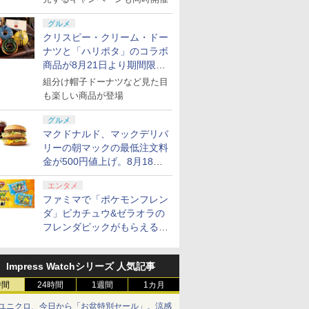
グルメ
クリスピー・クリーム・ドー
ナツと「ハリポタ」のコラボ
商品が8月21日より期間限定
で発売
組分け帽子ドーナツなど見た目
も楽しい商品が登場
グルメ
マクドナルド、マックデリバ
リーの朝マックの最低注文料
金が500円値上げ。8月18日
より1,500円から受付
エンタメ
ファミマで「ポケモンフレン
ダ」ピカチュウ&ゼラオラの
フレンダピックがもらえるキ
ャンペーン開催！
Impress Watchシリーズ 人気記事
時間
24時間
1週間
1カ月
ユニクロ、今日から「お盆特別セール」。涼感