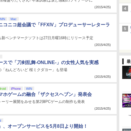
0情報盛りだくさん! 卒業試験は涙と感動のフィナーレに
(2015/4/25)
WIN
Mac
ニコニコ超会議で「FFXIV」プロデューサーレターラ
新ベンチマークソフトは27日月曜16時にリリース予定
(2015/4/25)
y
最
スで「刀剣乱舞-ONLINE-」の女性人気を実感
の「ねんどろいど 桜ミクダヨー」も登場
(2015/4/25)
roid
iPhone
WIN
マホゲームの融合「ザクセスヘブン」発表会
トーリー展開をみせる第2弾PCゲームの制作も発表
(2015/4/25)
N
」、オープンサービスを5月8日より開始！