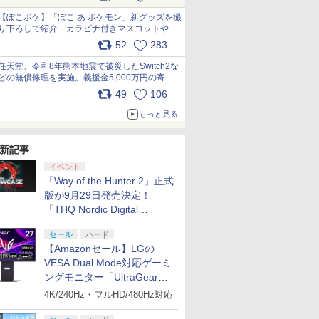
【ぽこポケ】「ぽこ あ ポケモン」新グッズを撮
り下ろしで紹介 カラビナ付きマスコットやス
クエアポーチが仲間入り
52
283
pic.x.com/XmVAgBxaW5
任天堂、令和8年熊本地震で被災したSwitch2な
どの無償修理を実施。義援金5,000万円の寄付
も発表 pic.x.com/BAYsMfUfUC
49
106
もっと見る
新記事
イベント
「Way of the Hunter 2」正式
版が9月29日発売決定！
「THQ Nordic Digital
Showcase 2026」まとめ
セール
ハード
【Amazonセール】LGの
VESA Dual Mode対応ゲーミ
ングモニター「UltraGear
27G850A-B」がお買い得！
4K/240Hz・フルHD/480Hz対応