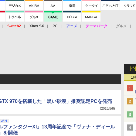
Switch2
Xbox SX
PC
アニメ
テーマパーク
グルメ
 Vita
3DS
アーケード
VR
1
、GTX 970を搭載した「黒い砂漠」推奨認定PCを発売
(2015/5/8)
WIN
ルファンタジーXI」13周年記念で「ヴァナ・ディール
」を開催