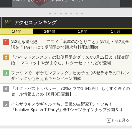
●
●
●
●
●
●
●
アクセスランキング
1時間
24時間
1週間
1カ月
第3期放送記念！ アニメ「薬屋のひとりごと」第1期・第2期全
話を「TVer」にて期間限定で順次無料配信開始
「パペットスンスン」の郵便局限定グッズが8月12日より販売開
始！ マスコットやがまぐち、レターセットなどが登場
ファミマで「ポケモンフレンダ」ピカチュウ&ゼラオラのフレン
ダピックがもらえるキャンペーン開催！
「オクトパストラベラー」70%オフで1,643円！ もうすぐ終了の
セール情報まとめ【8月8日更新】
ニンテンドーeショップでは「大神 絶景版」が67%オフで990円
そらザウルスやギャルきち、団長の吉野家Tシャツも！
「hololive Splash T-Party!」全Tシャツラインナップ公開＆オン
ライン販売開始
もっと見る