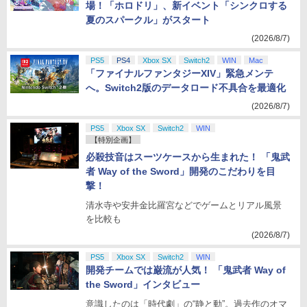
場！「ホロドリ」、新イベント「シンクロする
夏のスパークル」がスタート
(2026/8/7)
PS5
PS4
Xbox SX
Switch2
WIN
Mac
「ファイナルファンタジーXIV」緊急メンテ
へ。Switch2版のデータロード不具合を最適化
(2026/8/7)
PS5
Xbox SX
Switch2
WIN
【特別企画】
必殺技音はスーツケースから生まれた！ 「鬼武
者 Way of the Sword」開発のこだわりを目
撃！
清水寺や安井金比羅宮などでゲームとリアル風景
を比較も
(2026/8/7)
PS5
Xbox SX
Switch2
WIN
開発チームでは巌流が人気！ 「鬼武者 Way of
the Sword」インタビュー
意識したのは「時代劇」の“静と動”。過去作のオマ