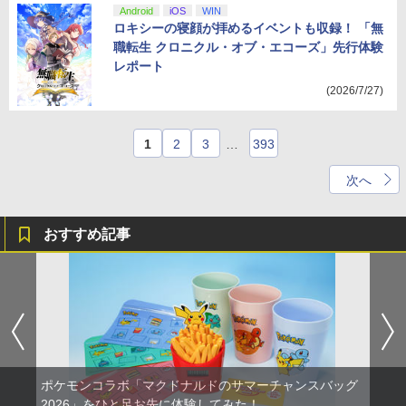
Android
iOS
WIN
ロキシーの寝顔が拝めるイベントも収録！ 「無
職転生 クロニクル・オブ・エコーズ」先行体験
レポート
(2026/7/27)
1
2
3
…
393
次へ
おすすめ記事
ポケモンコラボ「マクドナルドのサマーチャンスバッグ
2026」をひと足お先に体験してみた！