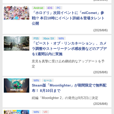
Android
iOS
PC
「ホロドリ」次回イベントに「miComet」参
戦!? 本日18時にイベント詳細＆登場タレント
公開
(2026/8/6)
PS5
Xbox SX
WIN
「ビースト・オブ・リンカネーション」、カメ
ラ調整やストーリーテンポ感改善などのアプデ
を1週間以内に実施
意見を真摯に受け止め継続的なアップデートを予
定
(2026/8/6)
WIN
セール
Steam版「Moonlighter」が期間限定で無料配
布！ 8月10日まで
続編「Moonlighter 2」の発売は9月2日に決定
(2026/8/6)
WIN
VR