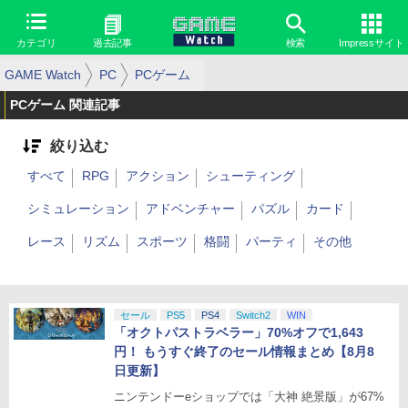
カテゴリ
過去記事
検索
Impressサイト
GAME Watch
PC
PCゲーム
PCゲーム 関連記事
絞り込む
すべて
RPG
アクション
シューティング
シミュレーション
アドベンチャー
パズル
カード
レース
リズム
スポーツ
格闘
パーティ
その他
セール
PS5
PS4
Switch2
WIN
「オクトパストラベラー」70%オフで1,643
円！ もうすぐ終了のセール情報まとめ【8月8
日更新】
ニンテンドーeショップでは「大神 絶景版」が67%