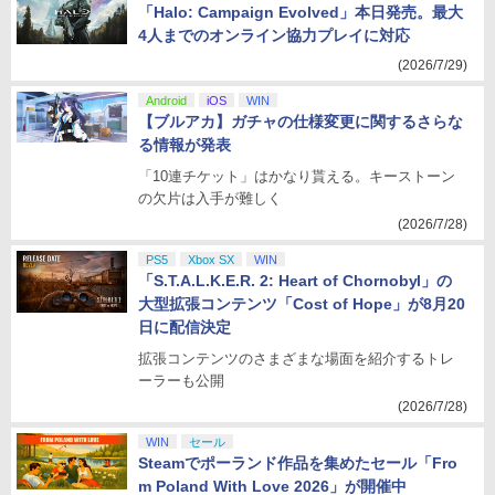
「Halo: Campaign Evolved」本日発売。最大
4人までのオンライン協力プレイに対応
(2026/7/29)
Android
iOS
WIN
【ブルアカ】ガチャの仕様変更に関するさらな
る情報が発表
「10連チケット」はかなり貰える。キーストーン
の欠片は入手が難しく
(2026/7/28)
PS5
Xbox SX
WIN
「S.T.A.L.K.E.R. 2: Heart of Chornobyl」の
大型拡張コンテンツ「Cost of Hope」が8月20
日に配信決定
拡張コンテンツのさまざまな場面を紹介するトレ
ーラーも公開
(2026/7/28)
WIN
セール
Steamでポーランド作品を集めたセール「Fro
m Poland With Love 2026」が開催中