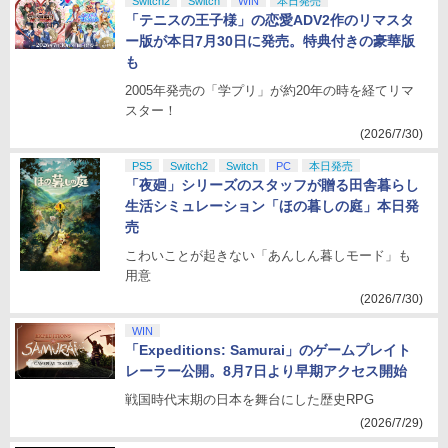
Switch2
Switch
WIN
本日発売
「テニスの王子様」の恋愛ADV2作のリマスタ
ー版が本日7月30日に発売。特典付きの豪華版
も
2005年発売の「学プリ」が約20年の時を経てリマ
スター！
(2026/7/30)
PS5
Switch2
Switch
PC
本日発売
「夜廻」シリーズのスタッフが贈る田舎暮らし
生活シミュレーション「ほの暮しの庭」本日発
売
こわいことが起きない「あんしん暮しモード」も
用意
(2026/7/30)
WIN
「Expeditions: Samurai」のゲームプレイト
レーラー公開。8月7日より早期アクセス開始
戦国時代末期の日本を舞台にした歴史RPG
(2026/7/29)