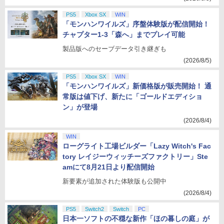
PS5
Xbox SX
WIN
「モンハンワイルズ」序盤体験版が配信開始！
チャプター1-3「森へ」までプレイ可能
製品版へのセーブデータ引き継ぎも
(2026/8/5)
PS5
Xbox SX
WIN
「モンハンワイルズ」新価格版が販売開始！ 通
常版は値下げ、新たに「ゴールドエディショ
ン」が登場
(2026/8/4)
WIN
ローグライト工場ビルダー「Lazy Witch's Fac
tory レイジーウィッチーズファクトリー」Ste
amにて8月21日より配信開始
新要素が追加された体験版も公開中
(2026/8/4)
PS5
Switch2
Switch
PC
日本一ソフトの不穏な新作「ほの暮しの庭」が