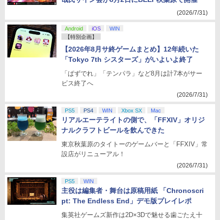
(2026/7/31)
Android
iOS
WIN
【特別企画】
【2026年8月サ終ゲームまとめ】12年続いた
「Tokyo 7th シスターズ」がいよいよ終了
「ぱずでれ」「テンパラ」など8月は計7本がサー
ビス終了へ
(2026/7/31)
PS5
PS4
WIN
Xbox SX
Mac
リアルエーテライトの側で、「FFXIV」オリジ
ナルクラフトビールを飲んできた
東京秋葉原のタイトーのゲームバーと「FFXIV」常
設店がリニューアル！
(2026/7/31)
PS5
WIN
主役は編集者・舞台は原稿用紙 「Chronoscri
pt: The Endless End」デモ版プレイレポ
集英社ゲームズ新作は2D×3Dで魅せる歯ごたえ十