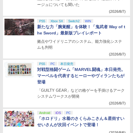
ージュについても聞いた
(2026/8/7)
PS5
Xbox SX
Switch2
WIN
新たな力「腕覚醒」を体験！「鬼武者 Way of t
he Sword」最新版プレイレポート
拠点やワイドリニアのシステム、能力強化システ
ムも判明
(2026/8/7)
PS5
PC
本日発売
対戦型格闘ゲーム「MARVEL闘魂」本日発売。
マーベルを代表するヒーローやヴィランたちが
登場
「GUILTY GEAR」などの格ゲーを手掛けるアーク
システムワークスが開発
(2026/8/7)
Android
iOS
PC
「ホロドリ」水着のさくらみこさん＆星街すい
せいさんが次回イベントで登場！
(2026/8/6)