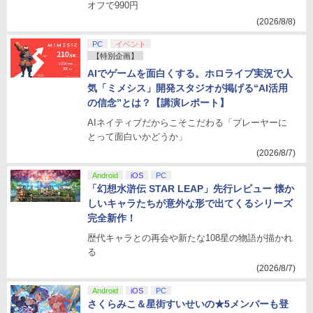
オフで990円
(2026/8/8)
PC
イベント
【特別企画】
AIでゲームを面白くする。ホロライブ実況で人
気「ミメシス」開発スタジオが掲げる“AI活用
の信念”とは？【講演レポート】
AIネイティブだからこそこだわる「プレーヤーに
とって面白いかどうか」
(2026/8/7)
Android
iOS
PC
「幻想水滸伝 STAR LEAP」先行レビュー 懐か
しいキャラたちが意外な形で出てくるシリーズ
完全新作！
歴代キャラとの再会や新たな108星の物語が描かれ
る
(2026/8/7)
Android
iOS
PC
さくらみこ＆星街すいせいの★5メンバーも登