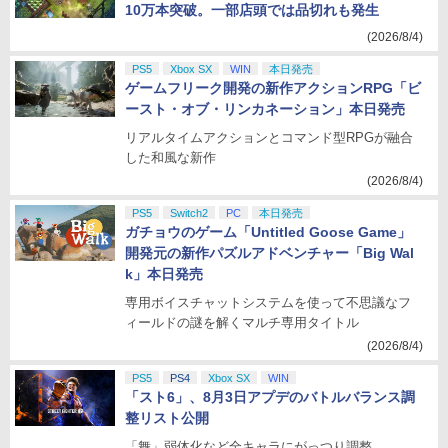
10万本突破。一部店頭では品切れも発生
(2026/8/4)
PS5
Xbox SX
WIN
本日発売
ゲームフリーク開発の新作アクションRPG「ビ
ースト・オブ・リンカネーション」本日発売
リアルタイムアクションとコマンド型RPGが融合
した和風な新作
(2026/8/4)
PS5
Switch2
PC
本日発売
ガチョウのゲーム「Untitled Goose Game」
開発元の新作パズルアドベンチャー「Big Wal
k」本日発売
専用ボイスチャットシステムを使って不思議なフ
ィールドの謎を解くマルチ専用タイトル
(2026/8/4)
PS5
PS4
Xbox SX
WIN
「スト6」、8月3日アプデのバトルバランス調
整リスト公開
「舞」弱体化など全キャラにがっつり調整