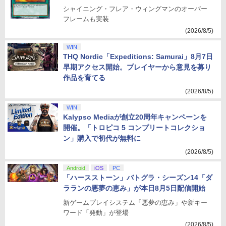
シャイニング・フレア・ウィングマンのオーバー
フレームも実装
(2026/8/5)
WIN
THQ Nordic「Expeditions: Samurai」8月7日
早期アクセス開始。プレイヤーから意見を募り
作品を育てる
(2026/8/5)
WIN
Kalypso Mediaが創立20周年キャンペーンを
開催。「トロピコ 5 コンプリートコレクショ
ン」購入で初代が無料に
(2026/8/5)
Android
iOS
PC
「ハースストーン」バトグラ・シーズン14「ダ
ラランの悪夢の恵み」が本日8月5日配信開始
新ゲームプレイシステム「悪夢の恵み」や新キー
ワード「発動」が登場
(2026/8/5)