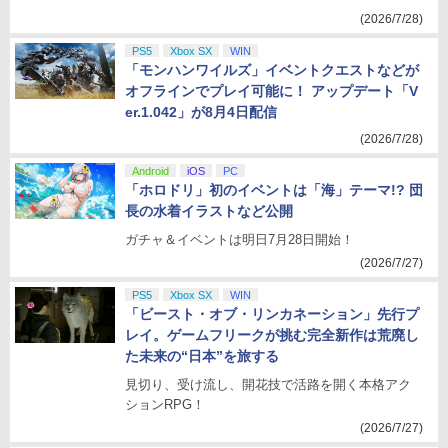
(2026/7/28)
PS5
Xbox SX
WIN
「モンハンワイルズ」イベントクエストなどが
オフラインでプレイ可能に！ アップデート「V
er.1.042」が8月4日配信
(2026/7/28)
Android
iOS
PC
「ホロドリ」初のイベントは「海」テーマ!? 団
長の水着イラストなど公開
ガチャ＆イベントは明日7月28日開始！
(2026/7/27)
PS5
Xbox SX
WIN
「ビースト・オブ・リンカネーション」先行プ
レイ。ゲームフリークが挑む完全新作は荒廃し
た未来の“日本”を旅する
見切り、受け流し、開花技で活路を開く本格アク
ションRPG！
(2026/7/27)