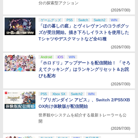
分の探索型アクション
(2026/7/30)
ゲームグッズ
PS5
Switch
Switch2
WIN
「ほの暮しの庭」とヴィレヴァンのコラボグッ
ズが受注開始。描き下ろしイラストを使用した
Tシャツやデスクマットなど全41種
(2026/7/30)
Android
iOS
WIN
「ホロドリ」アップデートを配信開始！ 「そろ
えてクッキング」はランキングリセット＆お詫
びも配布
(2026/7/30)
PS5
Xbox SX
Switch2
WIN
「ブリガンダイン アビス」、Switch 2/PS5/XB
OX向け体験版が配信開始
世界観やシステムを紹介する最新トレーラーも公
開
(2026/7/30)