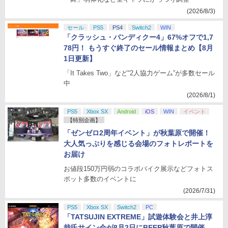
(2026/8/3)
セール
PS5
PS4
Switch2
WIN
「クラッシュ・バンディクー4」67%オフで1,7
78円！ もうすぐ終了のセール情報まとめ【8月
1日更新】
「It Takes Two」など“2人協力ゲーム”が多数セール
中
(2026/8/1)
PS5
Xbox SX
Android
iOS
WIN
イベント
【特別企画】
「ゼンゼロ2周年イベント」が秋葉原で開催！
大人気っぷりを感じる会場のフォトレポートを
お届け
お値段150万円弱のコラボバイク展示などフォトス
ポット多数のイベントに
(2026/7/31)
PS5
Xbox SX
Switch2
PC
「TATSUJIN EXTREME」試遊体験会と井上淳
哉氏サイン会が8月2日にBEEP秋葉原で開催