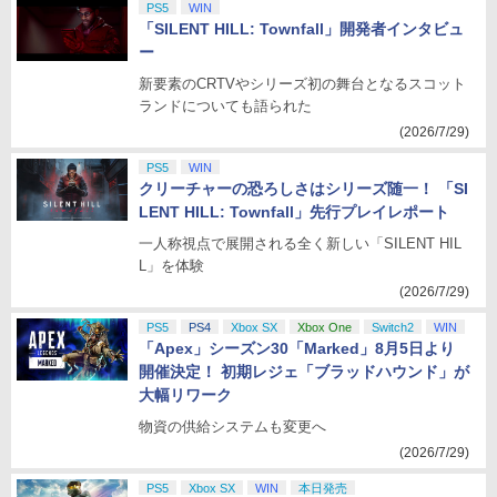
PS5
WIN
「SILENT HILL: Townfall」開発者インタビュ
ー
新要素のCRTVやシリーズ初の舞台となるスコット
ランドについても語られた
(2026/7/29)
PS5
WIN
クリーチャーの恐ろしさはシリーズ随一！ 「SI
LENT HILL: Townfall」先行プレイレポート
一人称視点で展開される全く新しい「SILENT HIL
L」を体験
(2026/7/29)
PS5
PS4
Xbox SX
Xbox One
Switch2
WIN
「Apex」シーズン30「Marked」8月5日より
開催決定！ 初期レジェ「ブラッドハウンド」が
大幅リワーク
物資の供給システムも変更へ
(2026/7/29)
PS5
Xbox SX
WIN
本日発売