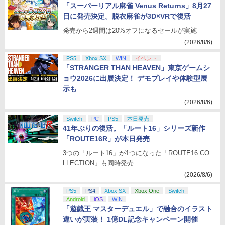
「スーパーリアル麻雀 Venus Returns」8月27
日に発売決定。脱衣麻雀が3D×VRで復活
発売から2週間は20%オフになるセールが実施
(2026/8/6)
PS5
Xbox SX
WIN
イベント
「STRANGER THAN HEAVEN」東京ゲームシ
ョウ2026に出展決定！ デモプレイや体験型展
示も
(2026/8/6)
Switch
PC
PS5
本日発売
41年ぶりの復活。「ルート16」シリーズ新作
「ROUTE16R」が本日発売
3つの「ルート16」が1つになった「ROUTE16 CO
LLECTION」も同時発売
(2026/8/6)
PS5
PS4
Xbox SX
Xbox One
Switch
Android
iOS
WIN
「遊戯王 マスターデュエル」で融合のイラスト
違いが実装！ 1億DL記念キャンペーン開催